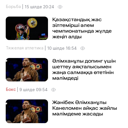
Борьба
|
15 шілде 20:24
Қазақстандық жас
зілтемірші әлем
чемпионатында жүлде
жеңіп алды
Тяжелая атлетика
|
10 шілде 16:54
Әлімханұлы допинг үшін
шеттеу аяқталысымен
жаңа салмаққа өтетінін
мәлімдеді
Бокс
|
9 шілде 09:54
Жәнібек Әлімханұлы
Канеломен айқас жайлы
мәлімдеме жасады