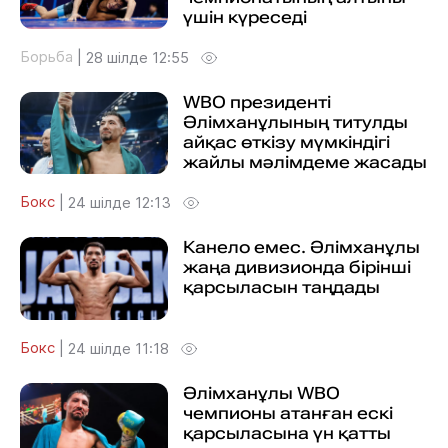
үшін күреседі
Борьба
|
28 шілде 12:55
WBO президенті
Әлімханұлының титулды
айқас өткізу мүмкіндігі
жайлы мәлімдеме жасады
Бокс
|
24 шілде 12:13
Канело емес. Әлімханұлы
жаңа дивизионда бірінші
қарсыласын таңдады
Бокс
|
24 шілде 11:18
Әлімханұлы WBO
чемпионы атанған ескі
қарсыласына үн қатты