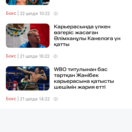
Бокс
|
22 шілде 10:22
Карьерасында үлкен
өзгеріс жасаған
Әлімханұлы Канелоға үн
қатты
Бокс
|
21 шілде 16:22
WBO титулынан бас
тартқан Жәнібек
карьерасына қатысты
шешімін жария етті
Бокс
|
21 шілде 14:22