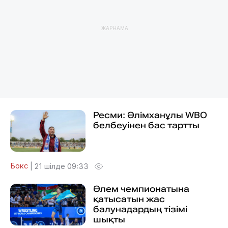
ЖАРНАМА
Ресми: Әлімханұлы WBO
белбеуінен бас тартты
Бокс
|
21 шілде 09:33
Әлем чемпионатына
қатысатын жас
балунадардың тізімі
шықты