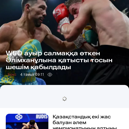
WBO ауыр салмаққа өткен
Әлімханұлына қатысты тосын
шешім қабылдады
Бокс
4 тамыз 09:11
Қазақстандық екі жас
балуан әлем
чемпионатының алтыны