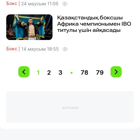
Бокс
|
24 маусым 11:06
Қазақстандық боксшы
Африка чемпионымен IBO
титулы үшін айқасады
Бокс
|
14 маусым 18:55
1
2
3
•
78
79
ЖАРНАМА