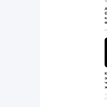
А
Ә
ө
Ш
з
ж
Т
а