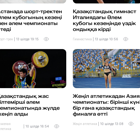
станада шорт-тректен
Қазақстандық гимнаст
лем кубогының кезеңі
Италиядағы Әлем
мен әлем чемпионаты
кубогы кезеңінде үздік
теді
ондыққа кірді
орт-трек
|
13 шілде 19:15
Гимнастика
|
13 шілде 10:56
Қазақстандық жас
Жеңіл атлетикадан Азия
ілтемірші әлем
чемпионаты: бірінші күн
чемпионатында жүлде
бір ғана қазақстандық
еңіп алды
финалға өтті
яжелая
Жеңіл атлетика
|
10 шілде 13:08
|
10 шілде 16:54
тлетика