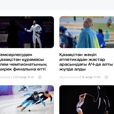
Семсерлесуден
Қазақстан жеңіл
Қазақстан құрамасы
атлетикадан жастар
әлем чемпионатының
арасындағы АЧ-де алты
ирек финалына өтті
жүлде алды
емсерлесу
|
29 шілде 13:13
Жеңіл атлетика
|
14 шілде 11:06