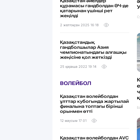
Қазақстан әйелдер
құрамасы гандболдан ӘЧ-де
қатарынан үшінші рет
жеңілді
С
2 желтоқсан 2025 16:18
Қазақстандық
гандболшылар Азия
чемпионатындағы алғашқы
жеңісіне қол жеткізді
25 қараша 2022 19:14
ВОЛЕЙБОЛ
е
Қазақстан волейболдан
ұлттар кубогында жартылай
финалына топтағы бірінші
Е
орынмен өтті
12 маусым 17:01
Қазақстан волейболдан AVC