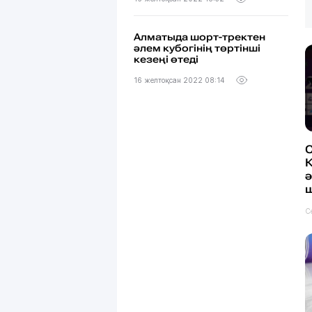
Алматыда шорт-тректен
әлем кубогінің төртінші
кезеңі өтеді
16 желтоқсан 2022 08:14
ш
С