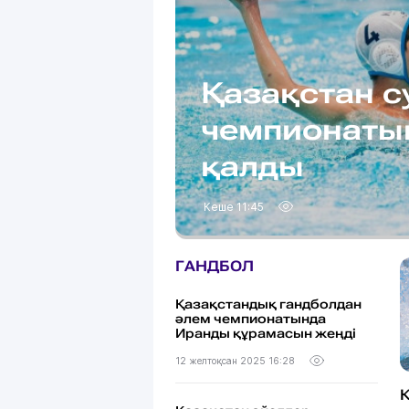
Қазақстан с
чемпионаты
қалды
Кеше 11:45
ГАНДБОЛ
Қазақстандық гандболдан
әлем чемпионатында
Иранды құрамасын жеңді
12 желтоқсан 2025 16:28
Қ