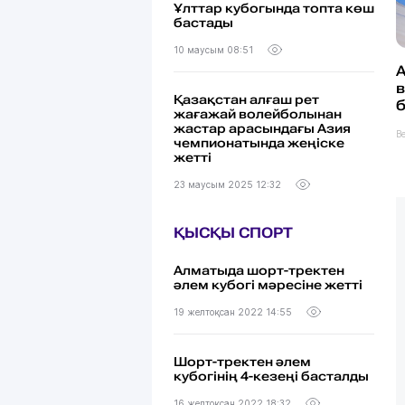
Ұлттар кубогында топта көш
бастады
10 маусым 08:51
А
в
Қазақстан алғаш рет
б
жағажай волейболынан
жастар арасындағы Азия
В
чемпионатында жеңіске
жетті
23 маусым 2025 12:32
ҚЫСҚЫ СПОРТ
Алматыда шорт-тректен
әлем кубогі мәресіне жетті
19 желтоқсан 2022 14:55
Шорт-тректен әлем
кубогінің 4-кезеңі басталды
16 желтоқсан 2022 18:32