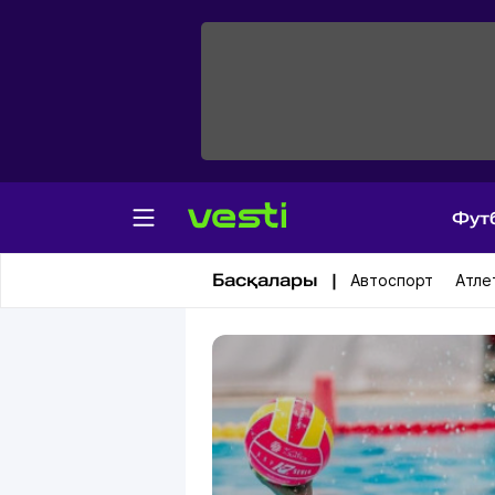
Фут
Су добы
Басқалары |
Автоспорт
Атле