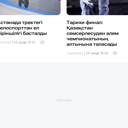
станада тректегі
Тарихи финал:
елоспорттан ел
Қазақстан
іріншілігі басталды
семсерлесуден әлем
чемпионатының
елоспорт
|
30 шілде 19:32
алтынына таласады
Семсерлесу
|
29 шілде 16:34
ЖАРНАМА