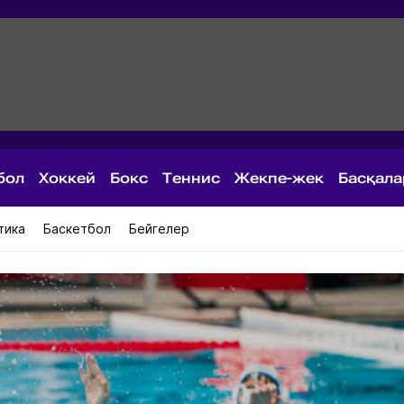
бол
Хоккей
Бокс
Теннис
Жекпе-жек
Басқал
тика
Баскетбол
Бейгелер