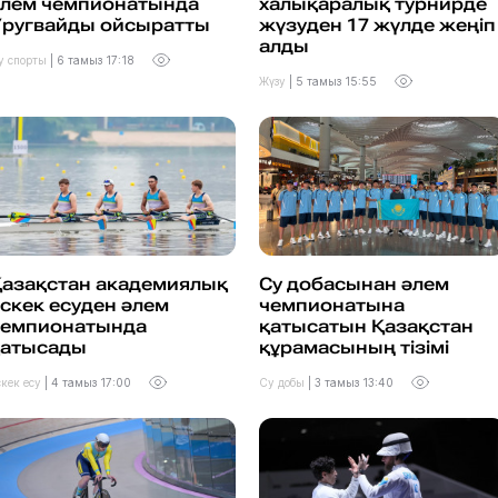
әлем чемпионатында
халықаралық турнирде
Уругвайды ойсыратты
жүзуден 17 жүлде жеңіп
алды
у спорты
|
6 тамыз 17:18
Жүзу
|
5 тамыз 15:55
Қазақстан академиялық
Су добасынан әлем
скек есуден әлем
чемпионатына
чемпионатында
қатысатын Қазақстан
қатысады
құрамасының тізімі
скек есу
|
4 тамыз 17:00
Су добы
|
3 тамыз 13:40