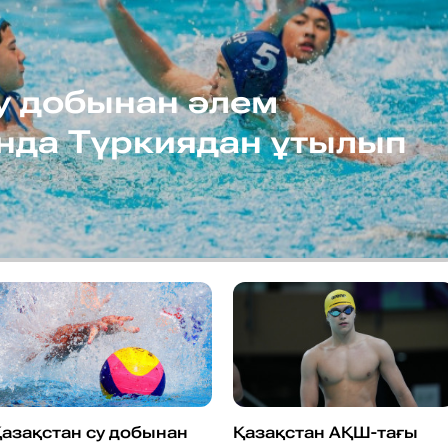
у добынан әлем
нда Түркиядан ұтылып
азақстан су добынан
Қазақстан АҚШ-тағы