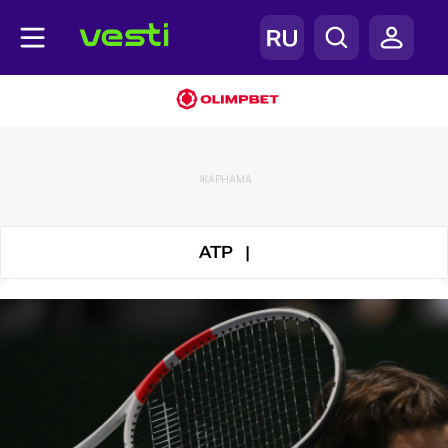
Теннис
ЖАРНАМА
ATP |