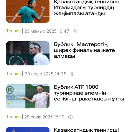
Қазақстандық теннисші
Италиядағы турнирдің
жеңімпазы атанды
Теннис
|
20 мамыр 2025 10:47
Бублик "Мастерстің"
ширек финалына жете
алмады
Теннис
|
30 сәуір 2025 14:35
Бублик ATP 1000
турнирінде әлемнің
сегізінші ракеткасын ұтты
Теннис
|
28 сәуір 2025 15:19
Қазақсатндық теннисші