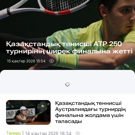
Қазақстандық тенисші ATP 250
турнирінің ширек финалына жетті
15 қаңтар 2026 15:54
Қазақстандық теннисші
Аустралиядағы турнирдің
финалына жолдама үшін
таласады
Теннис
|
14 қаңтар 2026 18:34