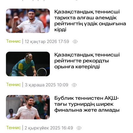
Қазақстандық теннисші
тарихта алғаш әлемдік
рейтингтің үздік ондығына
кірді
Теннис
|
12 қаңтар 2026 17:59
Қазақстандық теннисші
рейтингте рекордты
орынға көтерілді
Теннис
|
3 қараша 2025 10:09
Бублик теннистен АҚШ-
тағы турнирдің ширек
финалына жете алмады
Теннис
|
2 қыркүйек 2025 16:49