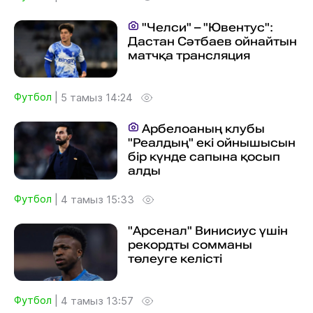
"Челси" – "Ювентус":
Дастан Сәтбаев ойнайтын
матчқа трансляция
Футбол
|
5 тамыз 14:24
Арбелоаның клубы
"Реалдың" екі ойнышысын
бір күнде сапына қосып
алды
Футбол
|
4 тамыз 15:33
"Арсенал" Винисиус үшін
рекордты сомманы
төлеуге келісті
Футбол
|
4 тамыз 13:57