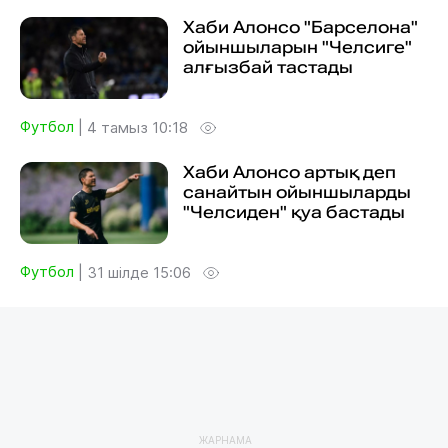
Хаби Алонсо "Барселона"
ойыншыларын "Челсиге"
алғызбай тастады
Футбол
|
4 тамыз 10:18
Хаби Алонсо артық деп
санайтын ойыншыларды
"Челсиден" қуа бастады
Футбол
|
31 шілде 15:06
ЖАРНАМА