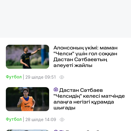
Алонсоның үкімі: маман
"Челси" үшін гол соққан
Дастан Сәтбаевтың
әлеуеті жайлы
Футбол
|
29 шілде 09:51
Дастан Сәтбаев
"Челсидің" келесі матчінде
алаңға негізгі құрамда
шығады
Футбол
|
28 шілде 14:09