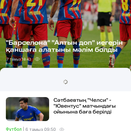
"Барселона" "Алтын доп" иегерін
қаншаға алатыны мәлім болды
7 тамыз 18:43
Сәтбаевтың "Челси" -
"Ювентус" матчындағы
ойынына баға берілді
Футбол
|
6 тамыз 09:50