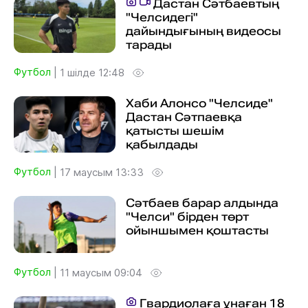
Дастан Сәтбаевтың
"Челсидегі"
дайындығының видеосы
тарады
Футбол
|
1 шілде 12:48
Хаби Алонсо "Челсиде"
Дастан Сәтпаевқа
қатысты шешім
қабылдады
Футбол
|
17 маусым 13:33
Сәтбаев барар алдында
"Челси" бірден төрт
ойыншымен қоштасты
Футбол
|
11 маусым 09:04
Гвардиолаға ұнаған 18