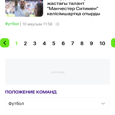
жастағы талант
"Манчестер Ситимен"
келісімшартқа отырды
Футбол
|
10 маусым 11:58
1
2
3
4
5
6
7
8
9
10
ЖАРНАМА
ПОЛОЖЕНИЕ КОМАНД
Футбол