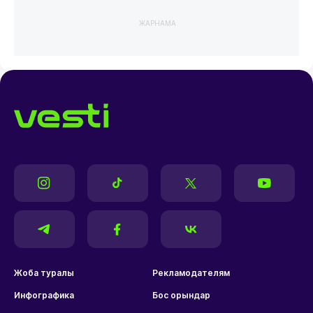
ЖАРНАМА
Жоба туралы
Рекламодателям
Инфографика
Бос орындар