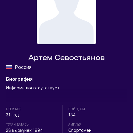
Артем Севостьянов
Россия
Биография
Информация отсутствует
USER.AGE
БОЙЫ, СМ
31 год
184
ТУҒАН ДАТАСЫ
АМПЛУА
28 қыркүйек 1994
Спортсмен