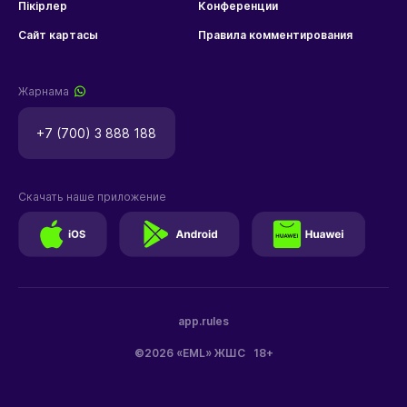
Пікірлер
Конференции
Сайт картасы
Правила комментирования
Жарнама
+7 (700) 3 888 188
Скачать наше приложение
app.rules
©2026 «EML» ЖШС
18+