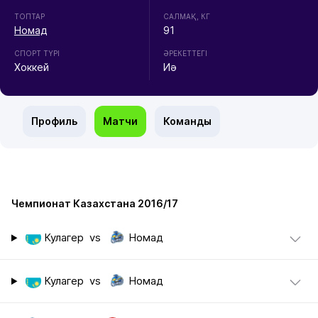
ТОПТАР
CАЛМАҚ, КГ
Номад
91
СПОРТ ТҮРІ
ӘРЕКЕТТЕГІ
Хоккей
Иә
Профиль
Матчи
Команды
Чемпионат Казахстана 2016/17
Кулагер
vs
Номад
Кулагер
vs
Номад