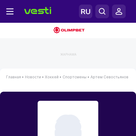
ЖАРНАМА
Главная
•
Новости
•
Хоккей
•
Спортсмены
•
Артем Севостьянов