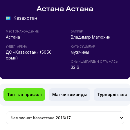
Астана Астана
Казахстан
МЕСТОНАХОЖДЕНИЕ
БАПКЕР
Астана
Владимир Матюхин
УЙДЕГІ АРЕНА
ҚАТЫСУШЫЛАР
ДС «Казахстан» (5050
мужчины
орын)
ОЙЫНШЫЛАРДЫҢ ОРТА ЖАСЫ
32.6
Топтың профилі
Матчи команды
Турнирлік кест