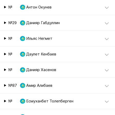
№
Антон Окунев
№29
Данияр Габдуллин
№
Ильяс Негмет
№
Даулет Кенбаев
№
Данияр Хасенов
№87
Амир Алибаев
№
Есмуханбет Толепберген