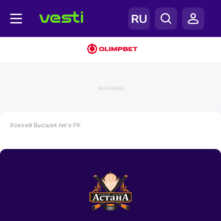
ЖАРНАМА
Хоккей
Высшая лига РК