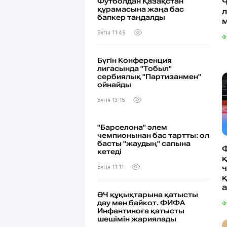
Футболдан Қазақстан
құрамасына жаңа бас
л
бапкер таңдалды
м
Бүгін 11:49
Ф
Бүгін Конференция
лигасында "Тобыл"
сербиялық "Партизанмен"
ойнайды
Бүгін 13:15
"Барселона" әлем
чемпионынан бас тартты: ол
басты "жаудың" сапына
кетеді
Бүгін 11:11
ӘЧ құқықтарына қатысты
дау мен байкот. ФИФА
Ф
Инфантиноға қатысты
шешімін жариялады