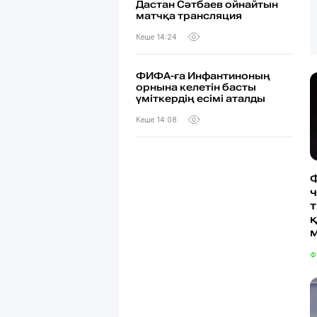
Дастан Сәтбаев ойнайтын
матчқа трансляция
Кеше 14:24
ФИФА-ға Инфантиноның
орнына келетін басты
үміткердің есімі аталды
Кеше 14:08
т
Ф