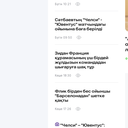
Бүгін 10:21
Сәтбаевтың "Челси" -
"Ювентус" матчындағы
ойынына баға берілді
Бүгін 09:50
Зидан Франция
құрамасының үш бірдей
Ф
жұлдызын командадан
шығаруға шақ тұр
Кеше 18:30
Флик бірден бес ойыншы
"Барселонадан" шетке
қақты
Кеше 17:26
"Челси" – "Ювентус":