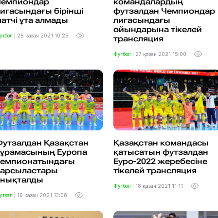
Чемпиондар
командалардың
игасындағы бірінші
футзалдан Чемпиондар
атчі ұта алмады
лигасындағы
ойындарына тікелей
утбол
|
28 қазан 2021 10:29
трансляция
Футбол
|
27 қазан 2021 15:00
Футзалдан Қазақстан
Қазақстан командасы
құрамасының Еуропа
қатысатын футзалдан
чемпионатындағы
Еуро-2022 жеребесіне
қарсыластары
тікелей трансляция
анықталды
Футбол
|
18 қазан 2021 11:11
утзал
|
19 қазан 2021 13:08