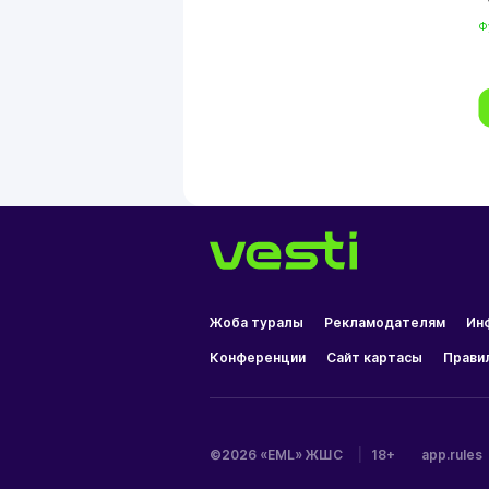
Ф
Жоба туралы
Рекламодателям
Ин
Конференции
Сайт картасы
Прави
©2026 «EML» ЖШС
|
18+
app.rules