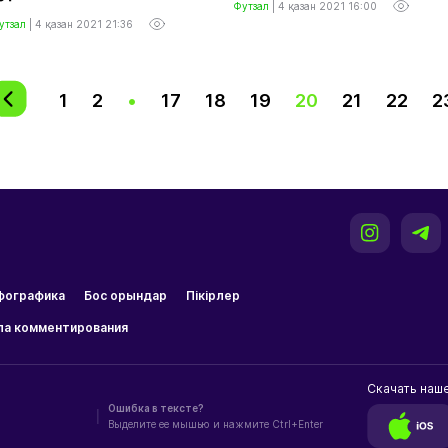
Футзал
|
4 қазан 2021 16:00
утзал
|
4 қазан 2021 21:36
1
2
•
17
18
19
20
21
22
2
фографика
Бос орындар
Пікірлер
ла комментирования
Скачать наш
Ошибка в тексте?
|
Выделите ее мышью и нажмите Ctrl+Enter