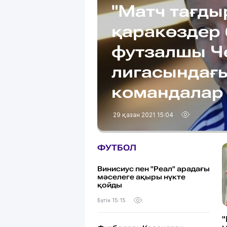
"Матч тағды
қаракөздер б
футзалшы Ч
лигасындағ
командалар
29 қазан 2021 15:04
ФУТБОЛ
Винисиус пен "Реал" арадағы
мәселеге ақыры нүкте
қойды
Бүгін 15:15
"