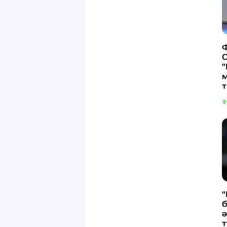
С
"
м
Ф
б
т