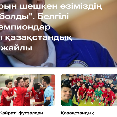
рын шешкен өзіміздің
олды". Белгілі
емпиондар
ы қазақстандық
 жайлы
Қайрат" футзалдан
Қазақстандық