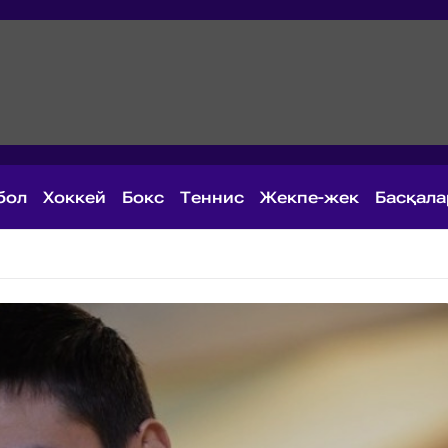
бол
Хоккей
Бокс
Теннис
Жекпе-жек
Басқал