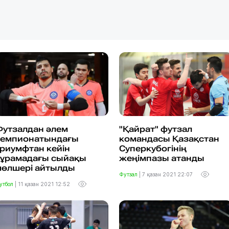
Футзалдан әлем
"Қайрат" футзал
чемпионатындағы
командасы Қазақстан
риумфтан кейін
Суперкубогінің
құрамадағы сыйақы
жеңімпазы атанды
мөлшері айтылды
Футзал
|
7 қазан 2021 22:07
утбол
|
11 қазан 2021 12:52