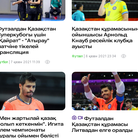
Футзалдан Қазақстан
Қазақстан құрамасыны
уперкубогы үшін
ойыншысы Арнольд
Қайрат" - "Атырау"
Кнауб ресейлік клубқа
атчіне тікелей
ауысты
трансляция
Футзал
|
6 қазан 2021 23:34
утбол
|
7 қазан 2021 11:39
"Мен жартылай қазақ
Футзалдан
олып кеткенмін". Игита
Қазақстан құрамасы
әлем чемпионаты
Литвадан елге оралды
уралы ойымен бөлісті