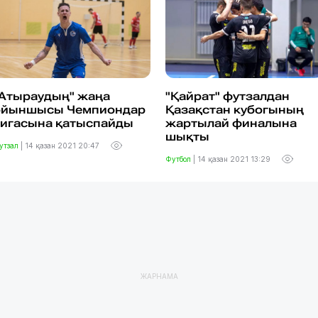
"Атыраудың" жаңа
"Қайрат" футзалдан
ойыншысы Чемпиондар
Қазақстан кубогының
лигасына қатыспайды
жартылай финалына
шықты
утзал
|
14 қазан 2021 20:47
Футбол
|
14 қазан 2021 13:29
ЖАРНАМА