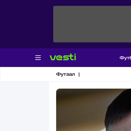
Фут
Футбол
Футзал |