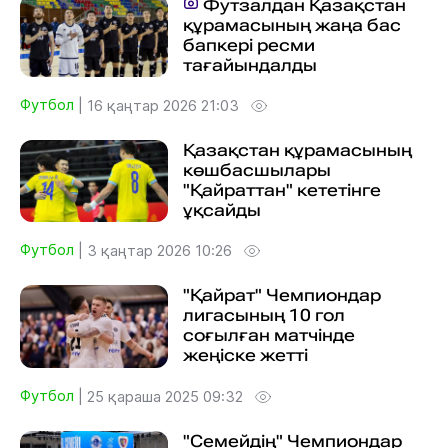
Футзалдан Қазақстан
құрамасының жаңа бас
бапкері ресми
тағайындалды
Футбол
|
16 қаңтар 2026 21:03
Қазақстан құрамасының
көшбасшылары
"Қайраттан" кететінге
ұқсайды
Футбол
|
3 қаңтар 2026 10:26
"Қайрат" Чемпиондар
лигасының 10 гол
соғылған матчінде
жеңіске жетті
Футбол
|
25 қараша 2025 09:32
"Семейдің" Чемпиондар