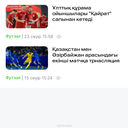
Ұлттық құрама
ойыншылары "Қайрат"
сапынан кетеді
Футзал
|
23 сәуір 15:58
Қазақстан мен
Әзірбайжан арасындағы
екінші матчқа трнасляция
Футзал
|
15 сәуір 15:24
ЖАРНАМА