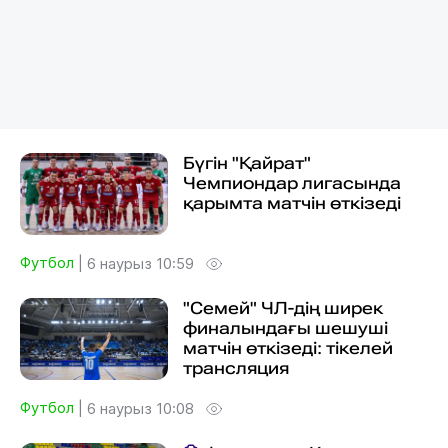
Бүгін "Қайрат"
Чемпиондар лигасында
қарымта матчін өткізеді
Футбол
|
6 наурыз 10:59
"Семей" ЧЛ-дің ширек
финалындағы шешуші
матчін өткізеді: тікелей
трансляция
Футбол
|
6 наурыз 10:08