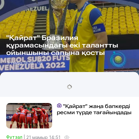
"Қайрат" Бразилия
құрамасындағы екі талантты
ойыншыны сапына қосты
3 тамыз 18:38
"Қайрат" жаңа бапкерді
ресми түрде тағайындады
Футзал
|
21 мамыр 14:51