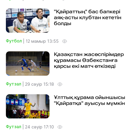
"Қайраттың" бас бапкері
аяқ-асты клубтан кететін
болды
Футбол
|
12 мамыр 13:55
Қазақстан жасөспірімдер
құрамасы Өзбекстанға
қарсы екі матч өткізеді
Футзал
|
29 сәуір 15:18
Ұлттық құрама ойыншысы
"Қайратқа" ауысуы мүмкін
Футзал
|
24 сәуір 17:10