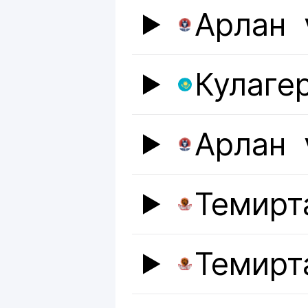
Арлан
Кулаге
Арлан
Темирт
Темирт