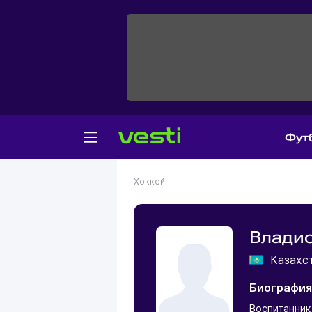
Фут
Хоккей
Влади
Казахс
Биография
Воспитанник