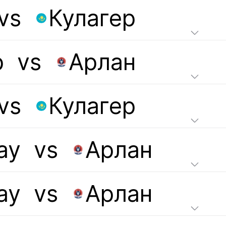
vs
Кулагер
р
vs
Арлан
vs
Кулагер
ау
vs
Арлан
ау
vs
Арлан