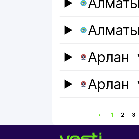
Алмат
Алмат
Арлан
Арлан
‹
1
2
3