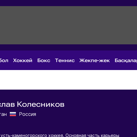
бол
Хоккей
Бокс
Теннис
Жекпе-жек
Басқал
слав Колесников
тан
Россия
 усть-каменогорского хоккея. Основная часть карьеры