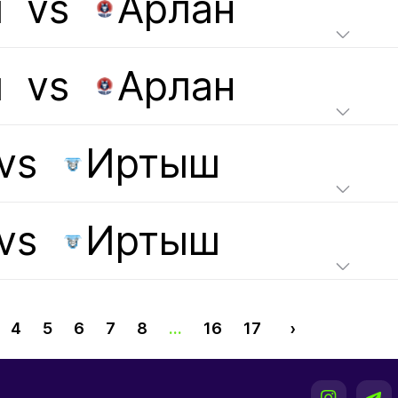
ы
vs
Арлан
ы
vs
Арлан
vs
Иртыш
vs
Иртыш
4
5
6
7
8
...
16
17
›