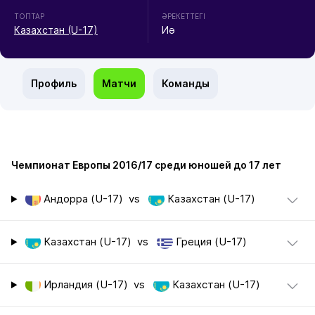
ТОПТАР
ӘРЕКЕТТЕГІ
Казахстан (U-17)
Иә
Профиль
Матчи
Команды
Чемпионат Европы 2016/17 среди юношей до 17 лет
Андорра (U-17)
vs
Казахстан (U-17)
Казахстан (U-17)
vs
Греция (U-17)
Ирландия (U-17)
vs
Казахстан (U-17)