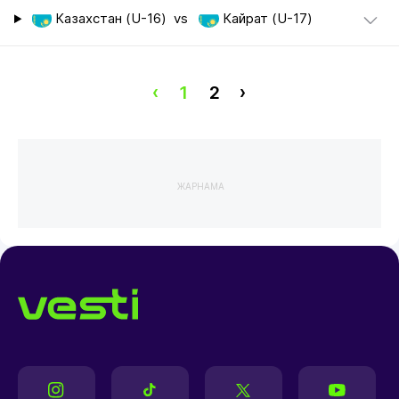
Казахстан (U-16)
vs
Кайрат (U-17)
‹
1
2
›
ЖАРНАМА