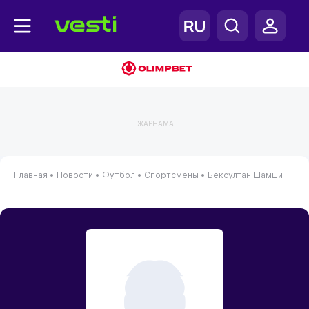
ЖАРНАМА
Главная
•
Новости
•
Футбол
•
Спортсмены
•
Бексултан Шамши