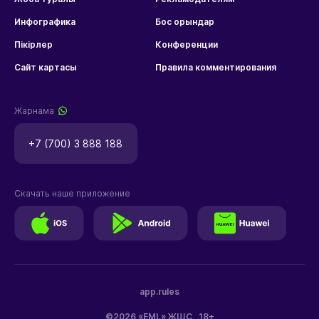
Инфографика
Бос орындар
Пікірлер
Конференции
Сайт картасы
Правила комментирования
Жарнама
+7 (700) 3 888 188
Скачать наше приложение
app.rules
©2026 «EML» ЖШС
18+