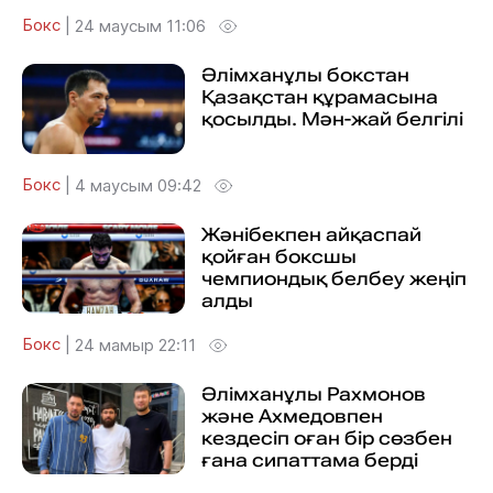
Бокс
|
24 маусым 11:06
Әлімханұлы бокстан
Қазақстан құрамасына
қосылды. Мән-жай белгілі
Бокс
|
4 маусым 09:42
Жәнібекпен айқаспай
қойған боксшы
чемпиондық белбеу жеңіп
алды
Бокс
|
24 мамыр 22:11
Әлімханұлы Рахмонов
және Ахмедовпен
кездесіп оған бір сөзбен
ғана сипаттама берді