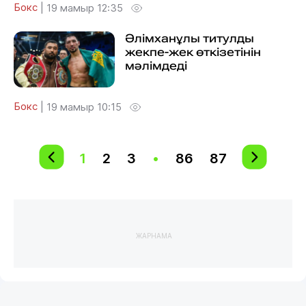
Бокс
|
19 мамыр 12:35
Әлімханұлы титулды
жекпе-жек өткізетінін
мәлімдеді
Бокс
|
19 мамыр 10:15
1
2
3
•
86
87
ЖАРНАМА