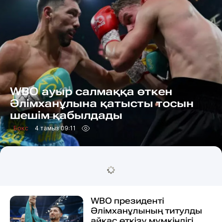
WBO ауыр салмаққа өткен
Әлімханұлына қатысты тосын
шешім қабылдады
Бокс
4 тамыз 09:11
WBO президенті
Әлімханұлының титулды
айқас өткізу мүмкіндігі