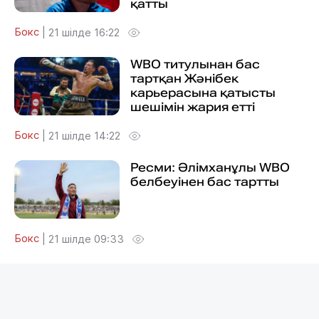
қатты
Бокс
|
21 шілде 16:22
WBO титулынан бас
тартқан Жәнібек
карьерасына қатысты
шешімін жария етті
Бокс
|
21 шілде 14:22
Ресми: Әлімханұлы WBO
белбеуінен бас тартты
Бокс
|
21 шілде 09:33