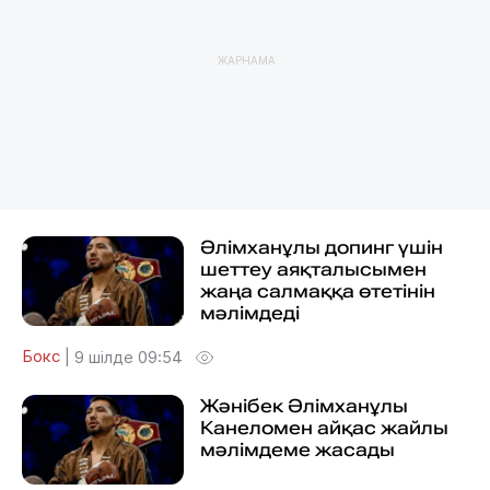
ЖАРНАМА
Әлімханұлы допинг үшін
шеттеу аяқталысымен
жаңа салмаққа өтетінін
мәлімдеді
Бокс
|
9 шілде 09:54
Жәнібек Әлімханұлы
Канеломен айқас жайлы
мәлімдеме жасады