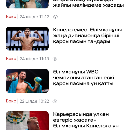
жайлы мәлімдеме жасады
Бокс
|
24 шілде 12:13
Канело емес. Әлімханұлы
жаңа дивизионда бірінші
қарсыласын таңдады
Бокс
|
24 шілде 11:18
Әлімханұлы WBO
чемпионы атанған ескі
қарсыласына үн қатты
Бокс
|
22 шілде 10:22
Карьерасында үлкен
өзгеріс жасаған
Әлімханұлы Канелоға үн