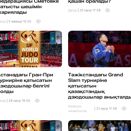
федерациясы Сметовке
қашан оралады?
өатысты шешімін
Дзюдо
|
30 сәуір 17:58
жариялады
зюдо
|
5 мамыр 10:00
Астанадағы Гран-При
Тәжікстандағы Grand
урниріне қатысатын
Slam турниріне
зюдошылар белгілі
қатысатын
болды
қазақстандық
дзюдошылар анықталд
зюдо
|
28 сәуір 18:00
Қазақша
|
21 сәуір 17:08
жаңалықтар