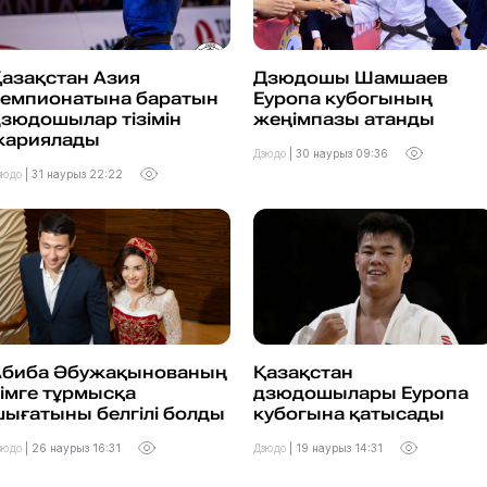
азақстан Азия
Дзюдошы Шамшаев
чемпионатына баратын
Еуропа кубогының
зюдошылар тізімін
жеңімпазы атанды
жариялады
Дзюдо
|
30 наурыз 09:36
зюдо
|
31 наурыз 22:22
Абиба Әбужақынованың
Қазақстан
імге тұрмысқа
дзюдошылары Еуропа
ығатыны белгілі болды
кубогына қатысады
зюдо
|
26 наурыз 16:31
Дзюдо
|
19 наурыз 14:31