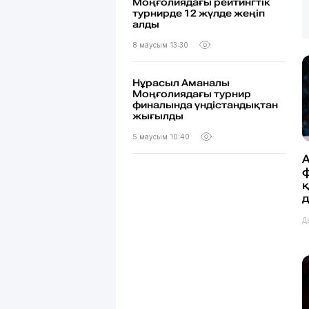
Моңғолиядағы рейтингтік
турнирде 12 жүлде жеңіп
алды
8 маусым 13:30
Нұрасыл Аманалы
Моңғолиядағы турнир
финалында үндістандықтан
жығылды
5 маусым 10:40
ф
д
Д