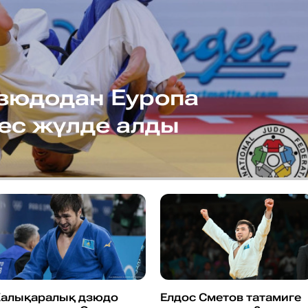
зюдодан Еуропа
ес жүлде алды
Халықаралық дзюдо
Елдос Сметов татамиге