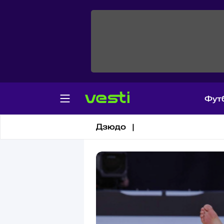
Фут
Дзюдо
Дзюдо |