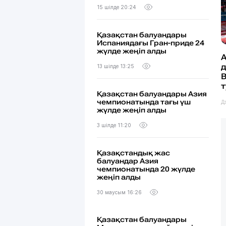
15 шілде 20:24
Қазақстан балуандары
Испаниядағы Гран-приде 24
жүлде жеңіп алды
А
13 шілде 13:25
B
Қазақстан балуандары Азия
чемпионатында тағы үш
Д
жүлде жеңіп алды
3 шілде 11:20
Қазақстандық жас
балуандар Азия
чемпионатында 20 жүлде
жеңіп алды
30 маусым 16:26
Қазақстан балуандары