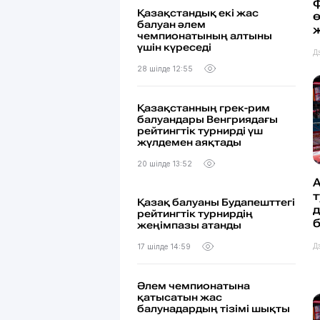
Қазақстандық екі жас
балуан әлем
чемпионатының алтыны
үшін күреседі
Д
28 шілде 12:55
Қазақстанның грек-рим
балуандары Венгриядағы
рейтингтік турнирді үш
жүлдемен аяқтады
20 шілде 13:52
т
Қазақ балуаны Будапешттегі
д
рейтингтік турнирдің
жеңімпазы атанды
Д
17 шілде 14:59
Әлем чемпионатына
қатысатын жас
балунадардың тізімі шықты