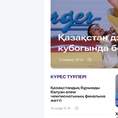
Қазақстан д
кубогында б
12 мамыр 18:32
КҮРЕС ТҮРЛЕРІ
Қазақстандық бұрымды
балуан әлем
чемпионатының финалына
жетті
30 шілде 12:18