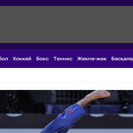
бол
Хоккей
Бокс
Теннис
Жекпе-жек
Басқал