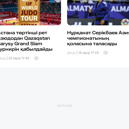
стана төртінші рет
Нұрқанат Серікбаев Ази
дзюдодан Qazaqstan
чемпионатының
arysy Grand Slam
қоласына таласады
турнирін қабылдайды
Дзюдо
|
16 сәуір 17:09
зюдо
|
20 сәуір 17:40
ЖАРНАМА