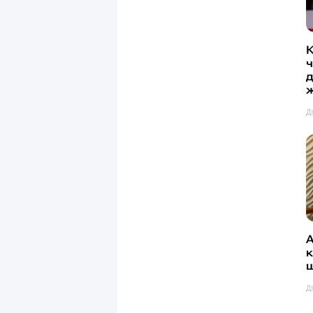
Қ
д
Д
к
ш
Д