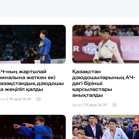
АЧ-ның жартылай
Қазақстан
иналына жеткен екі
дзюдошыларының АЧ-
қазақстандық дзюдошы
дегі бірінші
а жеңіліп қалды
қарсыластары
анықталды
зюдо
|
16 сәуір 16:38
Дзюдо
|
15 сәуір 20:35