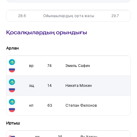
28.6
Ойыншылардың орта жасы
29.7
Қосалқылардың орындығы
Арлан
вр
74
Эмиль Сафин
зщ
14
Никита Мокин
нп
63
Степан Филонов
Иртыш
вр
35
Ян Хован