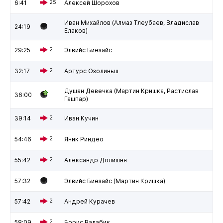
6:41
25
Алексей Шорохов
Иван Михайлов (Алмаз Тлеубаев, Владислав
24:19
Елаков)
29:25
2
Элвийс Биезайс
32:17
2
Артурс Озолиньш
Душан Девечка (Мартин Кришка, Растислав
36:00
Гашпар)
39:14
2
Иван Кучин
54:46
2
Яник Риндео
55:42
2
Александр Долишня
57:32
Элвийс Биезайс (Мартин Кришка)
57:42
2
Андрей Курачев
58:09
2
Борис Валабик