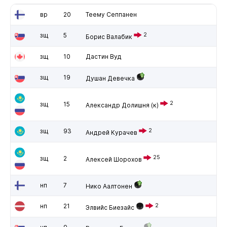
вр
20
Теему Сеппанен
зщ
5
2
Борис Валабик
зщ
10
Дастин Вуд
зщ
19
Душан Девечка
2
зщ
15
Александр Долишня
(к)
зщ
93
2
Андрей Курачев
25
зщ
2
Алексей Шорохов
нп
7
Нико Аалтонен
нп
21
2
Элвийс Биезайс