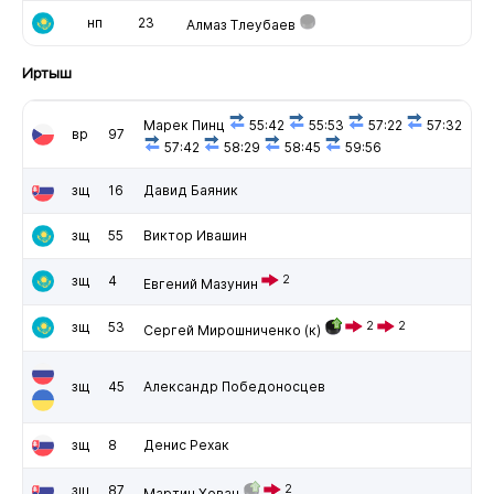
нп
23
Алмаз Тлеубаев
Иртыш
Марек Пинц
55:42
55:53
57:22
57:32
вр
97
57:42
58:29
58:45
59:56
зщ
16
Давид Баяник
зщ
55
Виктор Ивашин
зщ
4
2
Евгений Мазунин
зщ
53
2
2
Сергей Мирошниченко
(к)
зщ
45
Александр Победоносцев
зщ
8
Денис Рехак
зщ
87
2
Мартин Хован