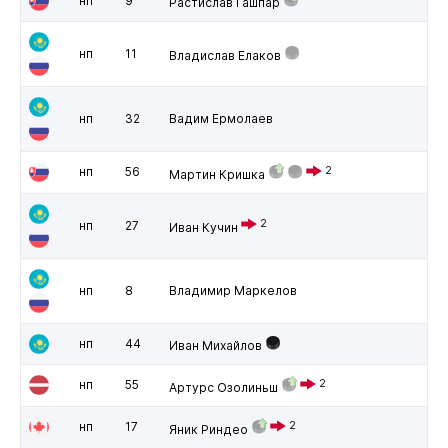
нп
9
Растислав Гашпар
нп
11
Владислав Елаков
нп
32
Вадим Ермолаев
нп
56
2
Мартин Кришка
2
нп
27
Иван Кучин
нп
8
Владимир Маркелов
нп
44
Иван Михайлов
нп
55
2
Артурс Озолиньш
нп
17
2
Яник Риндео