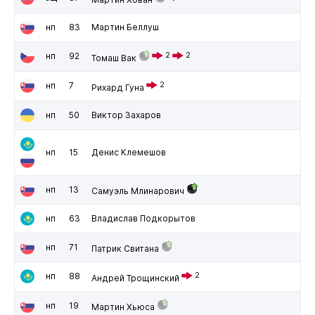
нп
83
Мартин Беллуш
нп
92
2
2
Томаш Вак
нп
7
2
Рихард Гуна
нп
50
Виктор Захаров
нп
15
Денис Клемешов
нп
13
Самуэль Млинарович
нп
63
Владислав Подкорытов
нп
71
Патрик Свитана
нп
88
2
Андрей Трощинский
нп
19
Мартин Хьюса