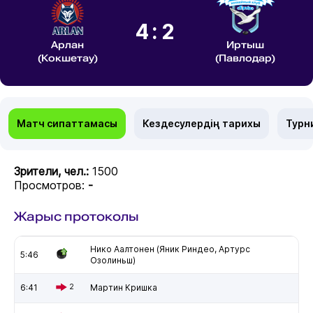
4:2
Арлан
Иртыш
(Кокшетау)
(Павлодар)
Матч сипаттамасы
Кездесулердің тарихы
Турн
Зрители, чел.:
1500
Просмотров:
-
Жарыс протоколы
Нико Аалтонен (Яник Риндео, Артурс
5:46
Озолиньш)
6:41
2
Мартин Кришка