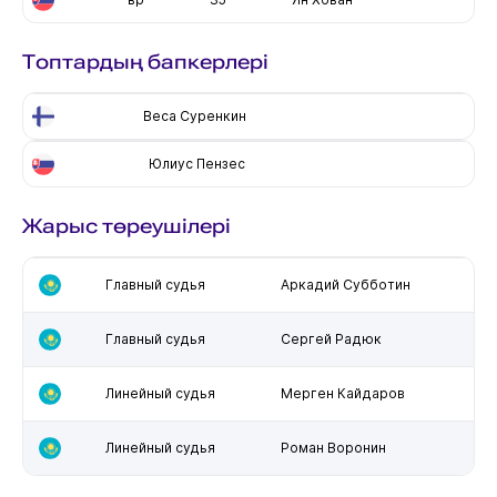
Топтардың бапкерлері
Веса Суренкин
Юлиус Пензес
Жарыс төреушілері
Главный судья
Аркадий Субботин
Главный судья
Сергей Радюк
Линейный судья
Мерген Кайдаров
Линейный судья
Роман Воронин