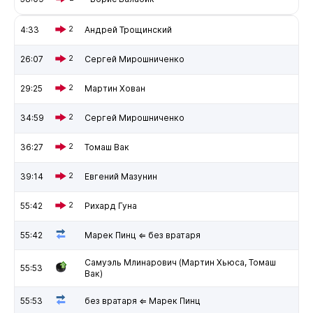
4:33
2
Андрей Трощинский
26:07
2
Сергей Мирошниченко
29:25
2
Мартин Хован
34:59
2
Сергей Мирошниченко
36:27
2
Томаш Вак
39:14
2
Евгений Мазунин
55:42
2
Рихард Гуна
55:42
Марек Пинц ⇐ без вратаря
Самуэль Млинарович (Мартин Хьюса, Томаш
55:53
Вак)
55:53
без вратаря ⇐ Марек Пинц