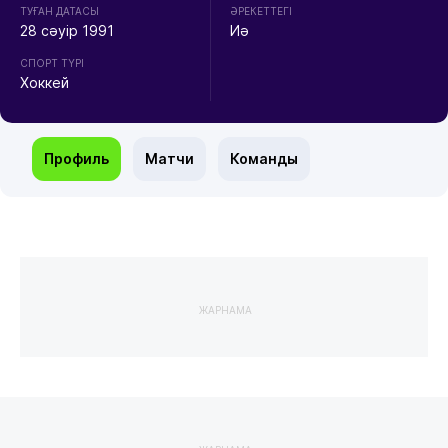
ТУҒАН ДАТАСЫ
ӘРЕКЕТТЕГІ
28 сәуір 1991
Иә
СПОРТ ТҮРІ
Хоккей
Профиль
Матчи
Команды
ЖАРНАМА