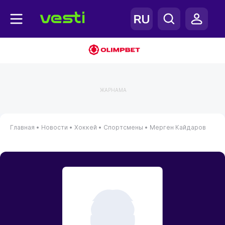
ЖАРНАМА
Главная
•
Новости
•
Хоккей
•
Спортсмены
•
Мерген Кайдаров