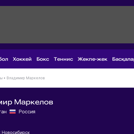
бол
Хоккей
Бокс
Теннис
Жекпе-жек
Басқал
ны
•
Владимир Маркелов
мир Маркелов
тан
Россия
: Новосибирск