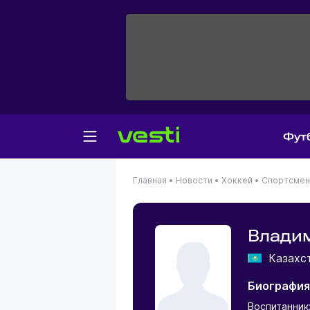
Фут
Главная
•
Новости
•
Хоккей
•
Спортсме
Влади
Казахс
Биография
Воспитанник