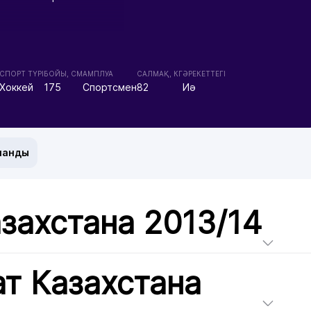
СПОРТ ТҮРІ
БОЙЫ, СМ
АМПЛУА
CАЛМАҚ, КГ
ӘРЕКЕТТЕГІ
Хоккей
175
Спортсмен
82
Иә
манды
захстана 2013/14
т Казахстана