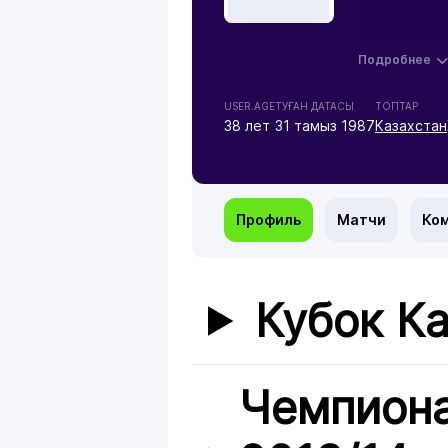
Подробнее
USER.AGE
ТУҒАН ДАТАСЫ
ТОПТАР
38 лет
31 тамыз 1987
Казахстан
Профиль
Матчи
Ко
Кубок Ка
Чемпиона