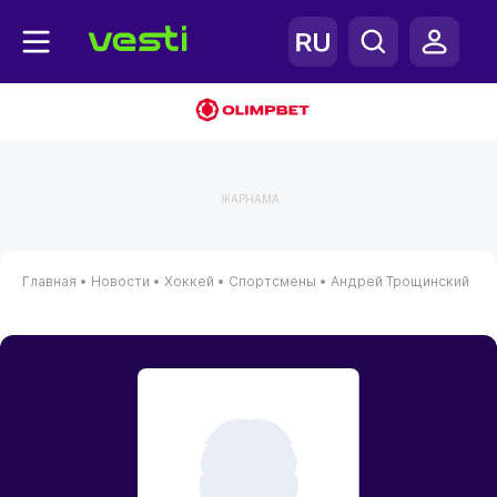
ЖАРНАМА
Главная
•
Новости
•
Хоккей
•
Спортсмены
•
Андрей Трощинский