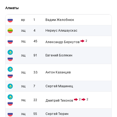
Алматы
вр
1
Вадим Желобнюк
зщ
4
Нериус Алишаускас
зщ
45
2
Александр Беркутов
зщ
91
Евгений Болякин
зщ
33
Антон Казанцев
зщ
7
Сергей Машинец
2
2
зщ
22
Дмитрий Тихонов
зщ
55
Сергей Тюрин