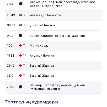
Александр Трофимов (Александр Татаринов,
27:31
Андрей Огородников)
28:43
2
Александр Беркутов
60:32
2
Дмитрий Тихонов
9:09
Кирилл Сидоренко (Евгений Жданов)
10:24
2
Матис Краль
15:33
12
Алексей Ложкин
21:40
2
Евгений Жданов
38:01
2
Евгений Жданов
Элиэзер Щербатов (Георгий Дульнев,
75:27
Раймондс Вилкойтс)
Топтардың құрамдары