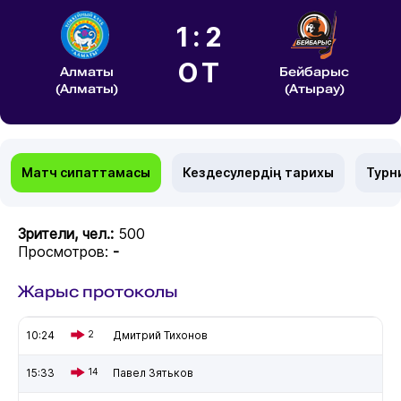
1:2
ОТ
Алматы
Бейбарыс
(Алматы)
(Атырау)
Матч сипаттамасы
Кездесулердің тарихы
Турн
Зрители, чел.:
500
Просмотров:
-
Жарыс протоколы
10:24
2
Дмитрий Тихонов
15:33
14
Павел Зятьков