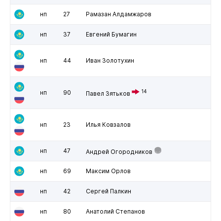
нп
27
Рамазан Алдамжаров
нп
37
Евгений Бумагин
нп
44
Иван Золотухин
14
нп
90
Павел Зятьков
нп
23
Илья Ковзалов
нп
47
Андрей Огородников
нп
69
Максим Орлов
нп
42
Сергей Палкин
нп
80
Анатолий Степанов