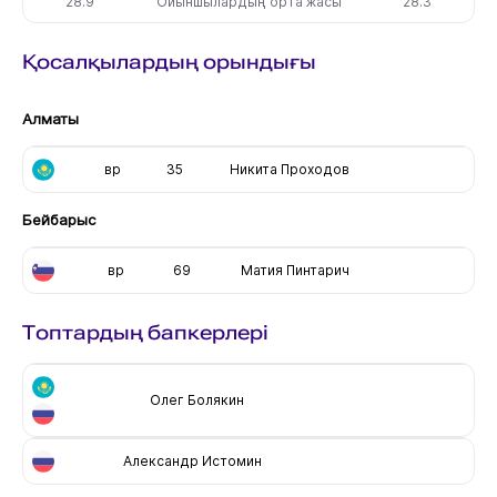
28.9
Ойыншылардың орта жасы
28.3
Қосалқылардың орындығы
Алматы
вр
35
Никита Проходов
Бейбарыс
вр
69
Матия Пинтарич
Топтардың бапкерлері
Олег Болякин
Александр Истомин