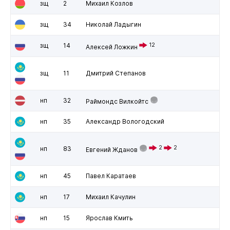
зщ
2
Михаил Козлов
зщ
34
Николай Ладыгин
зщ
14
12
Алексей Ложкин
зщ
11
Дмитрий Степанов
нп
32
Раймондс Вилкойтс
нп
35
Александр Вологодский
2
2
нп
83
Евгений Жданов
нп
45
Павел Каратаев
нп
17
Михаил Качулин
нп
15
Ярослав Кмить