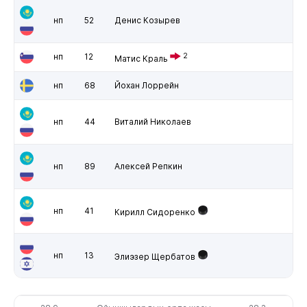
нп
52
Денис Козырев
нп
12
2
Матис Краль
нп
68
Йохан Лоррейн
нп
44
Виталий Николаев
нп
89
Алексей Репкин
нп
41
Кирилл Сидоренко
нп
13
Элиэзер Щербатов