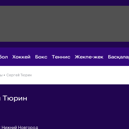
бол
Хоккей
Бокс
Теннис
Жекпе-жек
Басқал
ны
•
Сергей Тюрин
й Тюрин
я
: Нижний Новгород