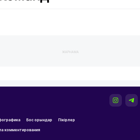
ЖАРНАМА
фографика
Бос орындар
Пікірлер
ла комментирования