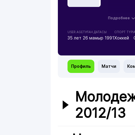
Подробнее
USER.AGE
ТУҒАН ДАТАСЫ
СПОРТ ТҮРІ
35 лет
26 мамыр 1991
Хоккей
Профиль
Матчи
Ко
Молодеж
2012/13