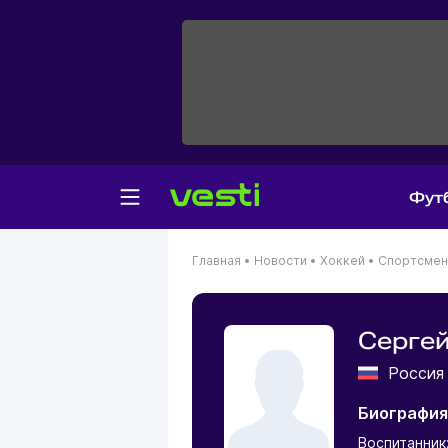
Фут
Главная
•
Новости
•
Хоккей
•
Спортсме
Серге
Росси
Биография
Воспитанник