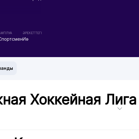
АМПЛУА
ӘРЕКЕТТЕГІ
Спортсмен
Иә
манды
ная Хоккейная Лига