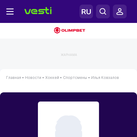
ЖАРНАМА
Главная
•
Новости
•
Хоккей
•
Спортсмены
•
Илья Ковзалов