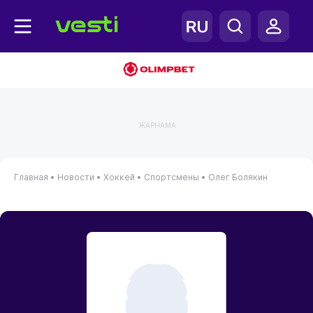
ЖАРНАМА
Главная
•
Новости
•
Хоккей
•
Спортсмены
•
Олег Болякин