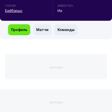
ТОПТАР
ӘРЕКЕТТЕГІ
Бейбарыс
Иә
Профиль
Матчи
Команды
ЖАРНАМА
ЖАРНАМА