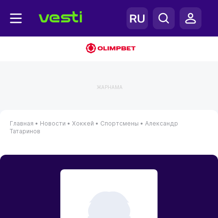
ЖАРНАМА
Главная
•
Новости
•
Хоккей
•
Спортсмены
•
Александр
Татаринов