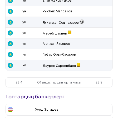
ун
Улан Жаксылыков
ун
Рысбек Малбаков
ун
Ялкунжан Хошназаров
ун
Мерей Шакиев
ун
Аюпжан Яхъяров
нп
Гафур Орынбасаров
нп
Даурен Сарсенбаев
23.4
Ойыншылардың орта жасы
23.9
Топтардың бапкерлері
Умид Эргашев