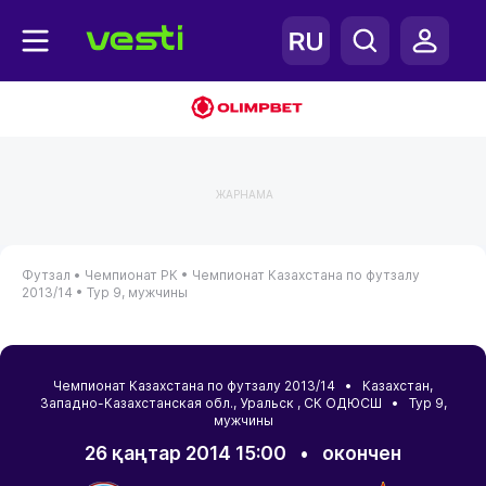
ЖАРНАМА
Футзал •
Чемпионат РК •
Чемпионат Казахстана по футзалу
2013/14 •
Тур 9, мужчины
Чемпионат Казахстана по футзалу 2013/14 •
Казахстан
,
Западно-Казахстанская обл.
,
Уральск
, СК ОДЮСШ • Тур 9,
мужчины
26 қаңтар 2014 15:00
•
окончен