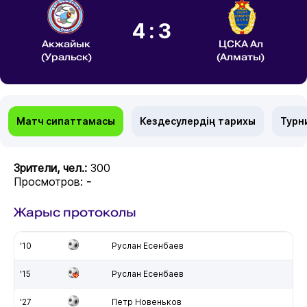
4:3
Акжайык
ЦСКА Ал
(Уральск)
(Алматы)
Матч сипаттамасы
Кездесулердің тарихы
Турн
Зрители, чел.:
300
Просмотров:
-
Жарыс протоколы
'10
Руслан Есенбаев
'15
Руслан Есенбаев
'27
Петр Новеньков