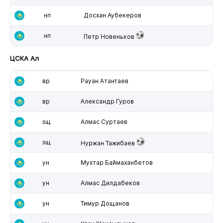
нп
Досхан Аубекеров
нп
Петр Новеньков
ЦСКА Ал
вр
Рауан Атантаев
вр
Александр Гуров
зщ
Алмас Суртаев
зщ
Нуржан Тажибаев
ун
Мухтар Баймаханбетов
ун
Алмас Дилдабеков
ун
Тимур Дощанов