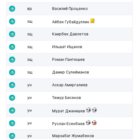
вр
Василий Проценко
зщ
Айбек Губайдуллин
зщ
Каирбек Давлетов
зщ
Ильшат Ищанов
зщ
Роман Пантюшев
зщ
Дамир Сулейманов
ун
Аскар Амиргалиев
ун
Темур Бисенов
ун
Мурат Джанишев
ун
Руслан Есенбаев
ун
Мархабат Жумабеков