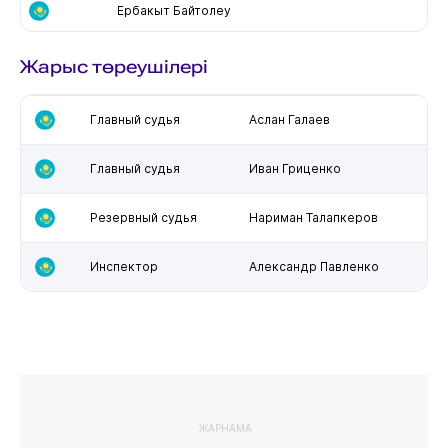
Ербакыт Байтолеу
Жарыс төреушілері
Главный судья
Аслан Галаев
Главный судья
Иван Гриценко
Резервный судья
Нариман Талапкеров
Инспектор
Александр Павленко
ЖАРНАМА