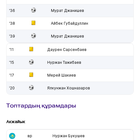
'36
Мурат Джанишев
'38
Айбек Губайдуллин
'39
Мурат Джанишев
'11
Даурен Сарсенбаев
'15
Нуржан Тажибаев
'17
Мерей Шакиев
'20
Ялкунжан Хошназаров
Топтардың құрамдары
Акжайык
вр
Нуржан Букушев