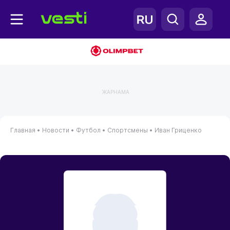
ЖАРНАМА
Главная
•
Новости
•
Футбол
•
Спортсмены
•
Иван Гриценко