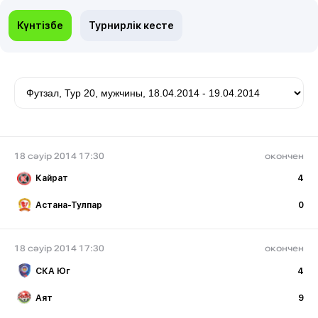
Күнтізбе
Турнирлік кесте
18 сәуір 2014 17:30
окончен
Кайрат
4
Астана-Тулпар
0
18 сәуір 2014 17:30
окончен
СКА Юг
4
Аят
9