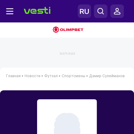
ЖАРНАМА
Главная
•
Новости
•
Футзал
•
Спортсмены
•
Дамир Сулейманов