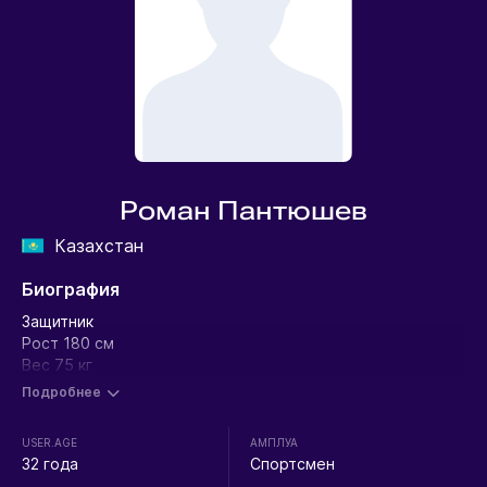
Роман Пантюшев
Казахстан
Биография
Защитник
Рост 180 см
Вес 75 кг
Подробнее
USER.AGE
АМПЛУА
32 года
Спортсмен