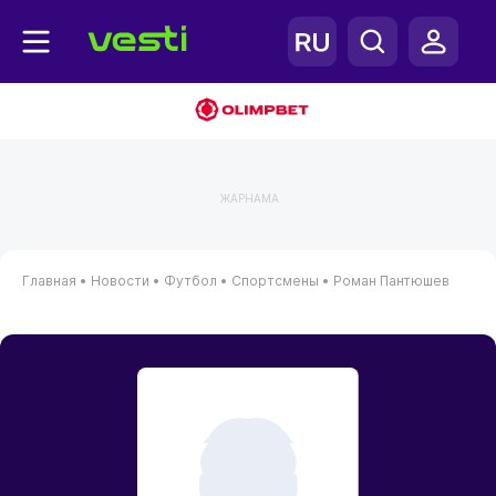
ЖАРНАМА
Главная
•
Новости
•
Футбол
•
Спортсмены
•
Роман Пантюшев