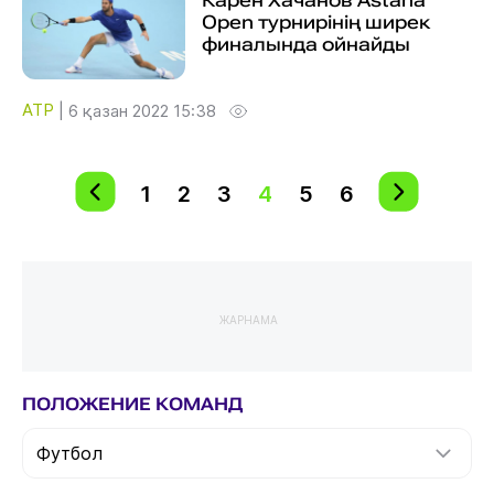
Карен Хачанов Astana
Open турнирінің ширек
финалында ойнайды
ATP
|
6 қазан 2022 15:38
1
2
3
4
5
6
ЖАРНАМА
ПОЛОЖЕНИЕ КОМАНД
Футбол