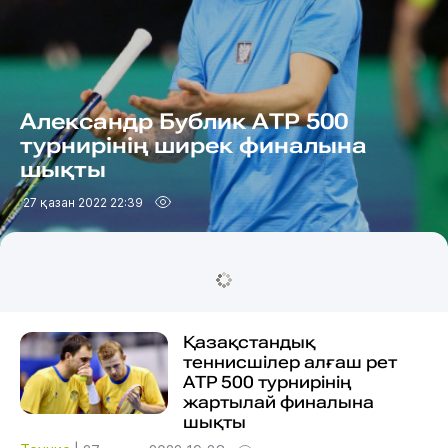
Александр Бублик АТР 500
турнирінің ширек финалына
шықты
27 қазан 2022 22:39
Қазақстандық
теннисшілер алғаш рет
АТР 500 турнирінің
жартылай финалына
шықты