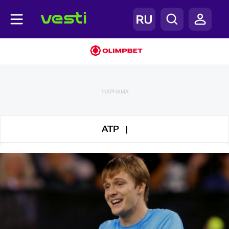
Теннис
ЖАРНАМА
ATP |