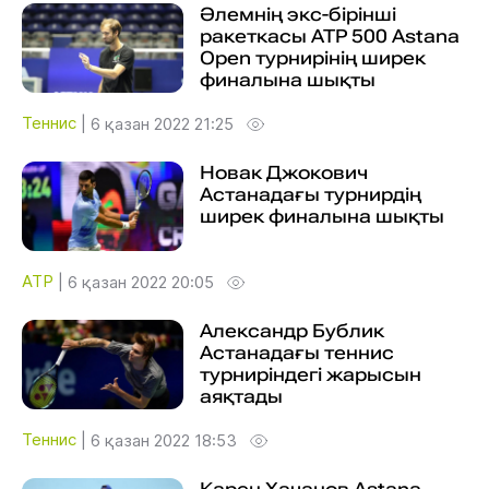
Әлемнің экс-бірінші
ракеткасы ATP 500 Astana
Open турнирінің ширек
финалына шықты
Теннис
|
6 қазан 2022 21:25
Новак Джокович
Астанадағы турнирдің
ширек финалына шықты
ATP
|
6 қазан 2022 20:05
Александр Бублик
Астанадағы теннис
турниріндегі жарысын
аяқтады
Теннис
|
6 қазан 2022 18:53