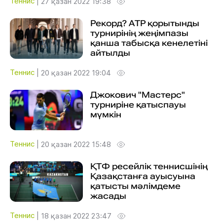
Теннис
|
27 қазан 2022 19:38
Рекорд? АТР қорытынды
турнирінің жеңімпазы
қанша табысқа кенелетіні
айтылды
Теннис
|
20 қазан 2022 19:04
Джокович "Мастерс"
турниріне қатыспауы
мүмкін
Теннис
|
20 қазан 2022 15:48
ҚТФ ресейлік теннисшінің
Қазақстанға ауысуына
қатысты мәлімдеме
жасады
Теннис
|
18 қазан 2022 23:47