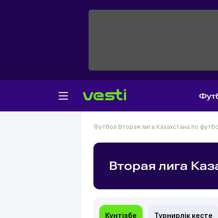
Фут
Футбол
Вторая лига Казахстана по футб
Вторая лига Каз
Күнтізбе
Турнирлік кесте