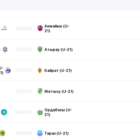
Акжайык (U-
21)
)
Атырау (U-21)
U-
Кайрат (U-21)
1)
Жетысу (U-21)
Ордабасы (U-
21)
Тараз (U-21)