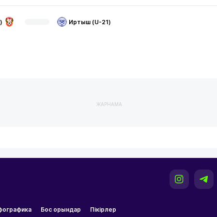
)
Иртыш (U-21)
ЖАРНАМА
фографика
Бос орындар
Пікірлер