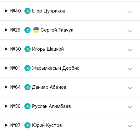
№40
Егор Цуприков
№25
Сергей Ткачук
№30
Игорь Шацкий
№81
Жарылкасын Дербис
№64
Данияр Абенов
№50
Руслан Алимбаев
№87
Юрий Кустов