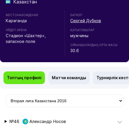
Казахстан
МЕСТОНАХОЖДЕНИЕ
БАПКЕР
Караганда
Сергей Дубков
УЙДЕГІ АРЕНА
ҚАТЫСУШЫЛАР
Стадион «Шахтер«,
мужчины
запасное поле
ОЙЫНШЫЛАРДЫҢ ОРТА ЖАСЫ
30.6
Топтың профилі
Матчи команды
Турнирлік кест
№46
Александр Носов