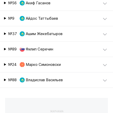
№56
Акиф Гасанов
№9
Айдос Таттыбаев
№37
Ашим Жекебатыров
№89
Филип Серечин
№24
Марко Симоновски
№88
Владислав Васильев
ЖАРНАМА