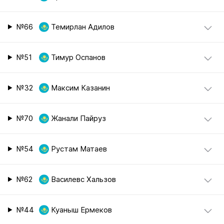
№66
Темирлан Адилов
№51
Тимур Оспанов
№32
Максим Казанин
№70
Жанали Пайруз
№54
Рустам Матаев
№62
Василевс Хальзов
№44
Куаныш Ермеков