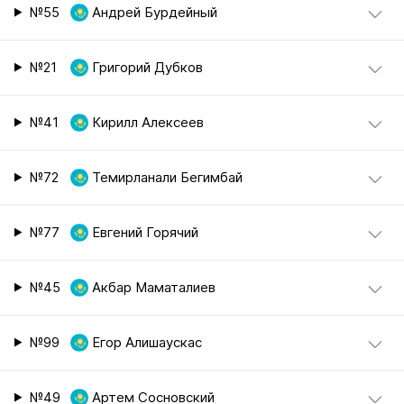
№55
Андрей Бурдейный
№21
Григорий Дубков
№41
Кирилл Алексеев
№72
Темирланали Бегимбай
№77
Евгений Горячий
№45
Акбар Маматалиев
№99
Егор Алишаускас
№49
Артем Сосновский