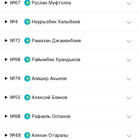
№67
Руслан Муфтолла
№4
Наурызбек Калыбаев
№72
Рамазан Джаманбаев
№98
Райымбек Куандыков
№79
Алишер Акынов
№55
Алексей Блинов
№88
Рафаиль Оспанов
№48
Алихан Отаралы