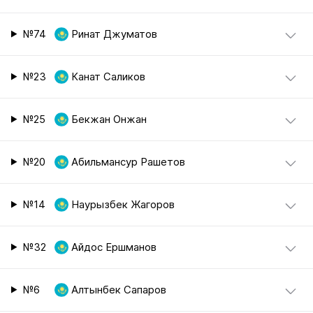
№74
Ринат Джуматов
№23
Канат Саликов
№25
Бекжан Онжан
№20
Абильмансур Рашетов
№14
Наурызбек Жагоров
№32
Айдос Ершманов
№6
Алтынбек Сапаров