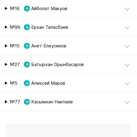
№16
Айболат Макуов
№99
Ерхан Таласбаев
№15
Анет Елеусинов
№27
Батырхан Орынбасаров
№5
Алексей Маров
№77
Касымхан Накпаев