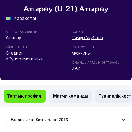
Атырау (U-21) Атырау
Казахстан
МЕСТОНАХОЖДЕНИЕ
БАПКЕР
Атырау
Тимур Укубаев
УЙДЕГІ АРЕНА
ҚАТЫСУШЫЛАР
Стадион
мужчины
«Судоремонтник»
ОЙЫНШЫЛАРДЫҢ ОРТА ЖАСЫ
29.4
Топтың профилі
Матчи команды
Турнирлік кест