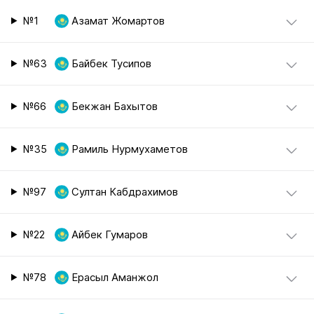
№1
Азамат Жомартов
№63
Байбек Тусипов
№66
Бекжан Бахытов
№35
Рамиль Нурмухаметов
№97
Султан Кабдрахимов
№22
Айбек Гумаров
№78
Ерасыл Аманжол