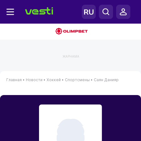
ЖАРНАМА
Главная
•
Новости
•
Хоккей
•
Спортсмены
•
Саян Данияр