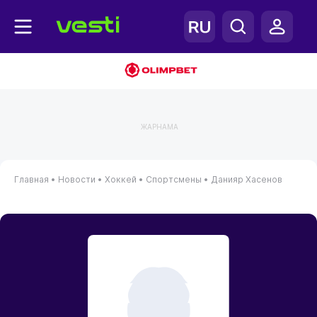
ЖАРНАМА
Главная
•
Новости
•
Хоккей
•
Спортсмены
•
Данияр Хасенов