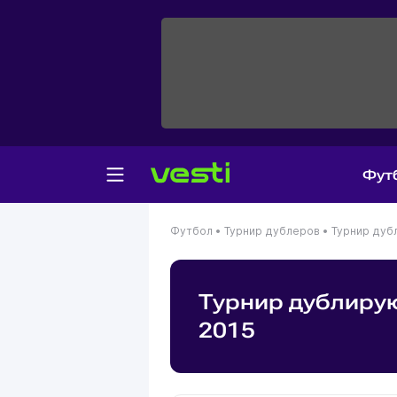
Фут
Футбол •
Турнир дублеров •
Турнир дуб
Турнир дублиру
2015