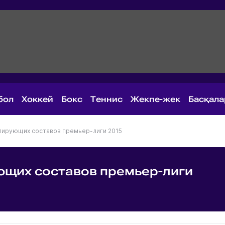
бол
Хоккей
Бокс
Теннис
Жекпе-жек
Басқал
лирующих составов премьер-лиги 2015
ющих составов премьер-лиги