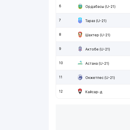
6
Ордабасы (U-21)
7
Тараз (U-21)
8
Шахтер (U-21)
9
Актобе (U-21)
10
Астана (U-21)
11
Окжетпес (U-21)
12
Кайсар-д