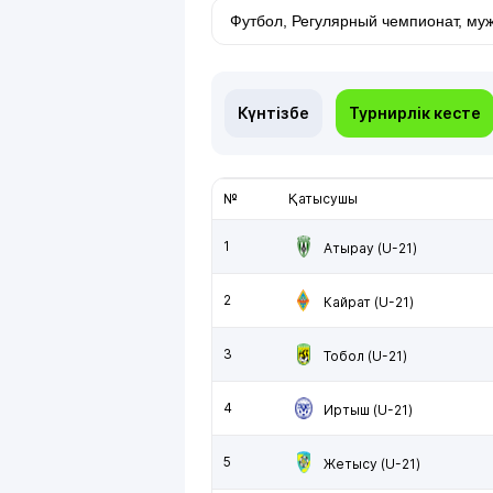
Күнтізбе
Турнирлік кесте
№
Қатысушы
1
Атырау (U-21)
2
Кайрат (U-21)
3
Тобол (U-21)
4
Иртыш (U-21)
5
Жетысу (U-21)