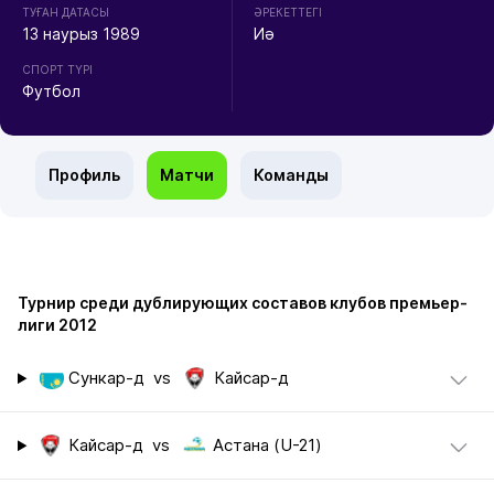
ТУҒАН ДАТАСЫ
ӘРЕКЕТТЕГІ
13 наурыз 1989
Иә
СПОРТ ТҮРІ
Футбол
Профиль
Матчи
Команды
Турнир среди дублирующих составов клубов премьер-
лиги 2012
Сункар-д
vs
Кайсар-д
Кайсар-д
vs
Астана (U-21)