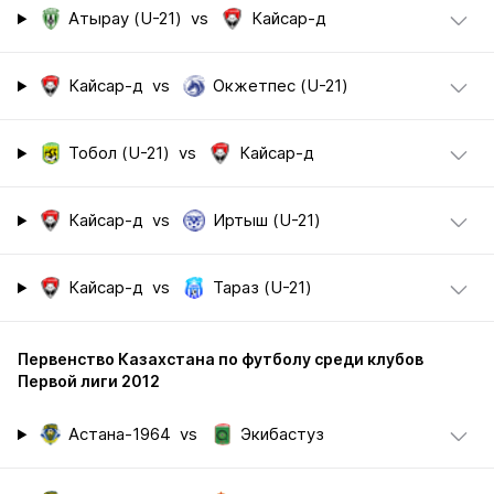
Атырау (U-21)
vs
Кайсар-д
Кайсар-д
vs
Окжетпес (U-21)
Тобол (U-21)
vs
Кайсар-д
Кайсар-д
vs
Иртыш (U-21)
Кайсар-д
vs
Тараз (U-21)
Первенство Казахстана по футболу среди клубов
Первой лиги 2012
Астана-1964
vs
Экибастуз