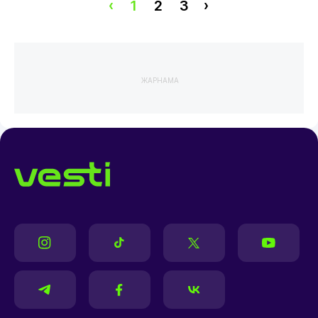
‹
1
2
3
›
ЖАРНАМА