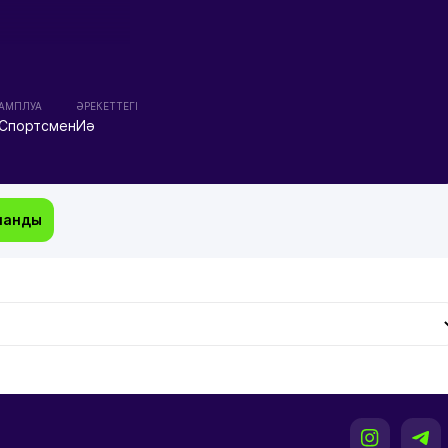
АМПЛУА
ӘРЕКЕТТЕГІ
Спортсмен
Иә
манды