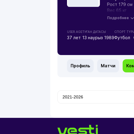
Рост 179 см
Вес 65 кг
Подробнее
USER.AGE
ТУҒАН ДАТАСЫ
СПОРТ ТҮРІ
37 лет
13 наурыз 1989
Футбол
Профиль
Матчи
Ко