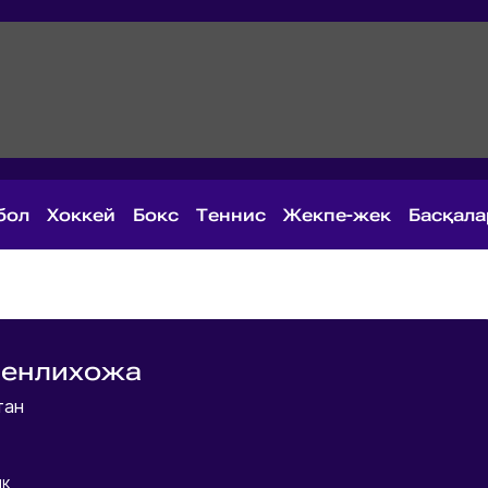
бол
Хоккей
Бокс
Теннис
Жекпе-жек
Басқал
Менлихожа
тан
ик