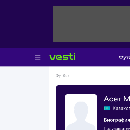
Фут
Футбол
Асет 
Казахс
Биография
Полузащитн