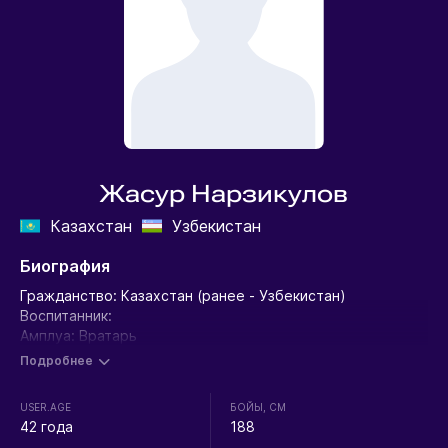
Жасур Нарзикулов
Казахстан
Узбекистан
Биография
Гражданство: Казахстан (ранее - Узбекистан)
Воспитанник:
Амплуа: Вратарь
Рост: 189 см
Подробнее
Вес: 81 кг
USER.AGE
БОЙЫ, СМ
Выступления:
42 года
188
Чемпионат Казахстана: