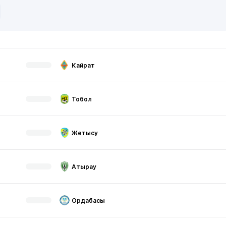
Кайрат
Тобол
Жетысу
Атырау
Ордабасы