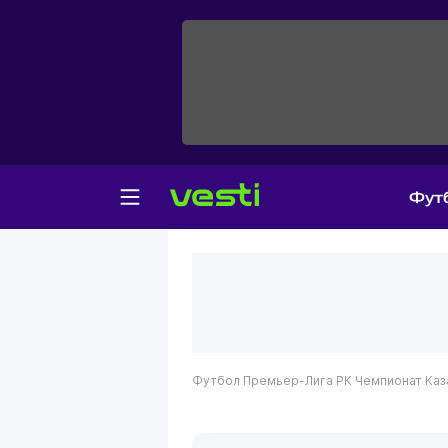
Фут
Футбол
Премьер-Лига РК
Чемпионат Каз