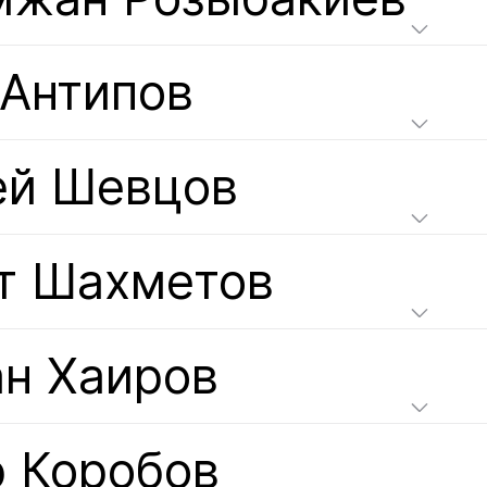
 Антипов
ей Шевцов
т Шахметов
ан Хаиров
р Коробов