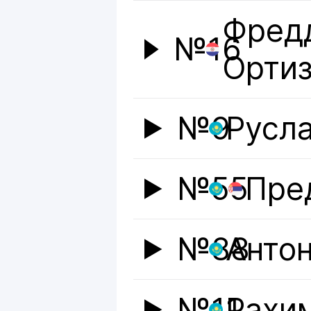
Фредд
№16
Орти
№9
Русл
№55
Пре
№88
Анто
№11
Рахи