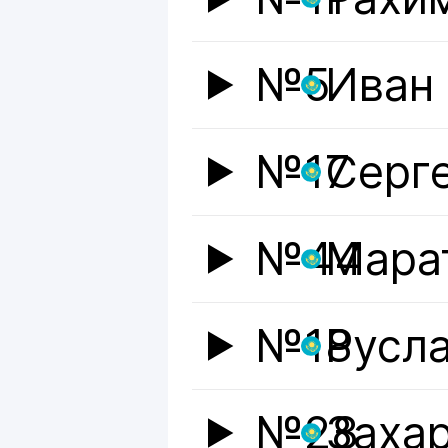
№5
Иван
№17
Серг
№44
Мара
№18
Русл
№28
Заха