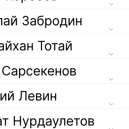
лай Забродин
айхан Тотай
 Сарсекенов
ний Левин
ат Нурдаулетов