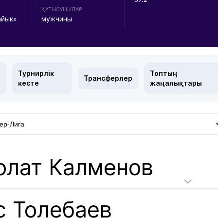
ҚАТЫСУШЫЛАР
айык»
мужчины
Турнирлік
Топтың
Трансферлер
кесте
жаңалықтары
олат Калменов
с Толебаев