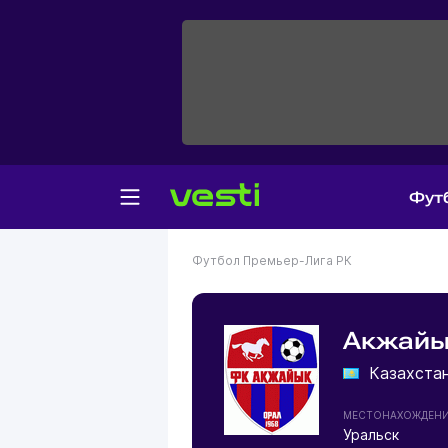
Фут
Футбол
Премьер-Лига РК
Акжайы
Казахста
МЕСТОНАХОЖДЕН
Уральск