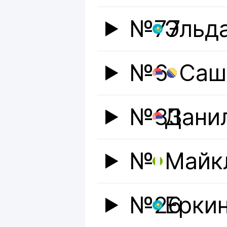
№77
Эльд
№6
Саш
№83
Дани
№
Майк
№26
Ерки