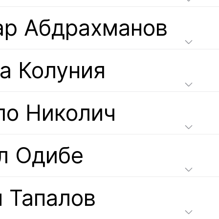
ар Абдрахманов
а Колуния
ло Николич
л Одибе
н Тапалов