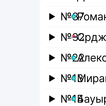
№87
Рома
№32
Срдж
№22
Алек
№13
Мира
№14
Бауы