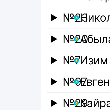
№23
Нико
№20
Абыл
№7
Изим
№97
Евге
№29
Кайр