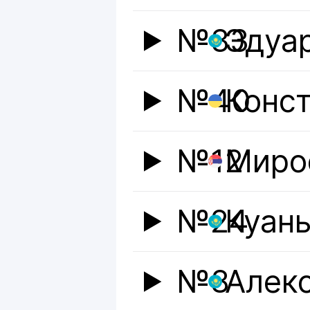
№33
Эдуа
№40
Конс
№12
Миро
№24
Куан
№8
Алек