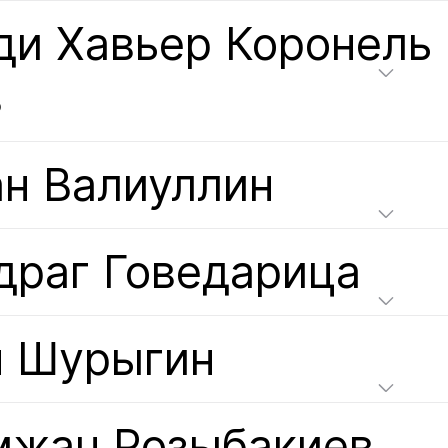
и Хавьер Коронель
з
ан Валиуллин
драг Говедарица
н Шурыгин
мжан Розыбакиев