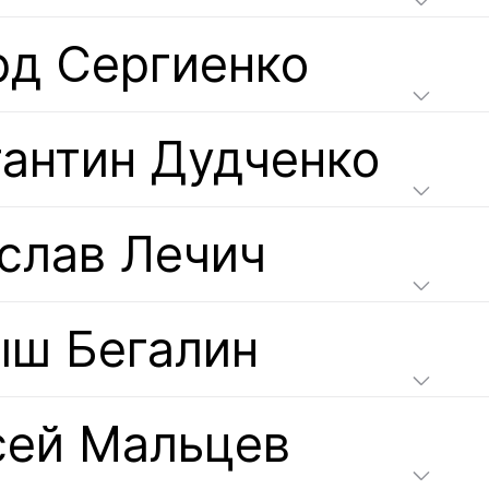
рд Сергиенко
тантин Дудченко
слав Лечич
ыш Бегалин
сей Мальцев