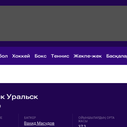
бол
Хоккей
Бокс
Теннис
Жекпе-жек
Басқал
к Уральск
н
ИЕ
БАПКЕР
ОЙЫНШЫЛАРДЫҢ ОРТА
ЖАСЫ
Вахид Масудов
37.2