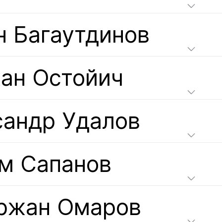
н Багаутдинов
ан Остойич
сандр Удалов
м Сапанов
ржан Омаров