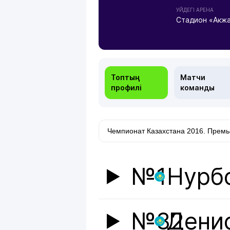
УЙДЕГІ АРЕНА
Стадион «Акж
Топтың
Матчи
профилі
команды
№1
Нурб
№32
Дени