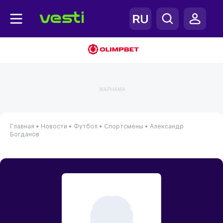
ЖАРНАМА
Главная
•
Новости
•
Футбол
•
Спортсмены
•
Александр
Богданов