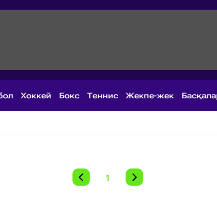
бол
Хоккей
Бокс
Теннис
Жекпе-жек
Басқал
1