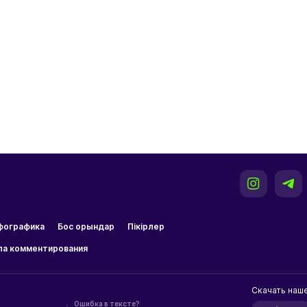
фографика
Бос орындар
Пікірлер
ла комментирования
Скачать наш
Ошибка в тексте?