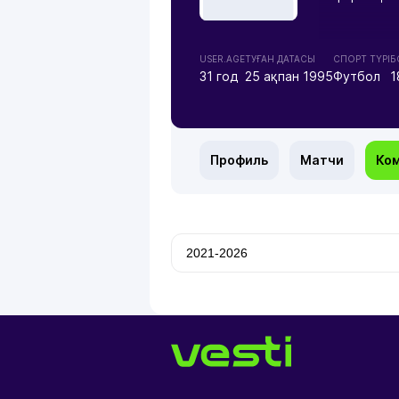
USER.AGE
ТУҒАН ДАТАСЫ
СПОРТ ТҮРІ
Б
31 год
25 ақпан 1995
Футбол
1
Профиль
Матчи
Ко