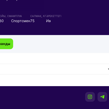
ОЙЫ, СМ
АМПЛУА
CАЛМАҚ, КГ
ӘРЕКЕТТЕГІ
80
Спортсмен
75
Иә
манды