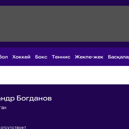
бол
Хоккей
Бокс
Теннис
Жекпе-жек
Басқал
ндр Богданов
тан
 отсутствует