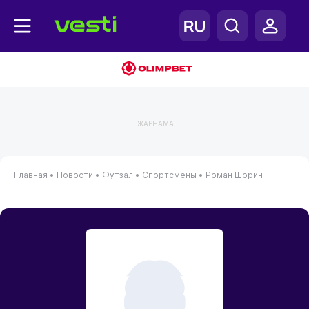
ЖАРНАМА
Главная
•
Новости
•
Футзал
•
Спортсмены
•
Роман Шорин