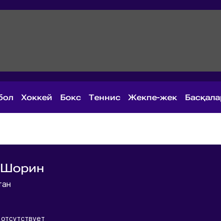
бол
Хоккей
Бокс
Теннис
Жекпе-жек
Басқал
 Шорин
тан
 отсутствует