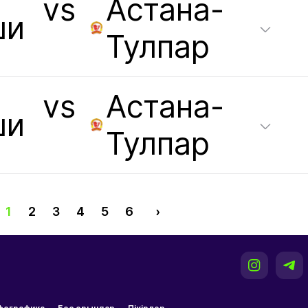
vs
Астана-
ши
Тулпар
vs
Астана-
ши
Тулпар
1
2
3
4
5
6
›