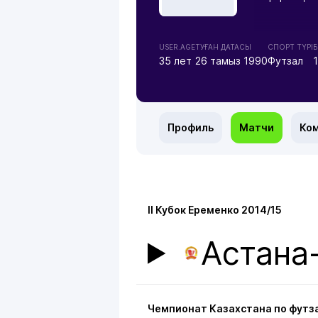
USER.AGE
ТУҒАН ДАТАСЫ
СПОРТ ТҮРІ
Б
35 лет
26 тамыз 1990
Футзал
Профиль
Матчи
Ко
II Кубок Еременко 2014/15
Астана
Чемпионат Казахстана по футза