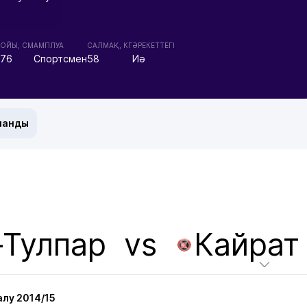
ОЙЫ, СМ
АМПЛУА
CАЛМАҚ, КГ
ӘРЕКЕТТЕГІ
176
Спортсмен
58
Иә
манды
-Тулпар
vs
Кайрат
лу 2014/15