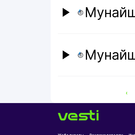
Мунай
Мунай
‹