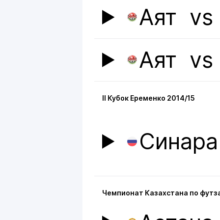
Аят
v
Аят
v
II Кубок Еременко 2014/15
Синара
Чемпионат Казахстана по футза