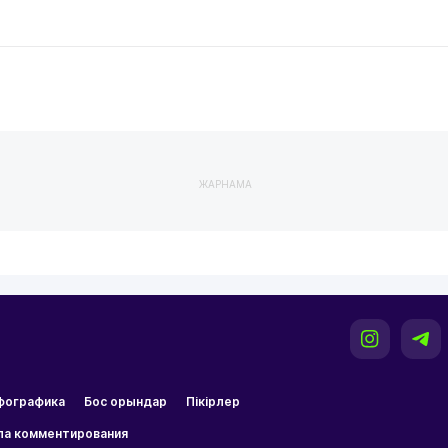
ЖАРНАМА
фографика
Бос орындар
Пікірлер
ла комментирования