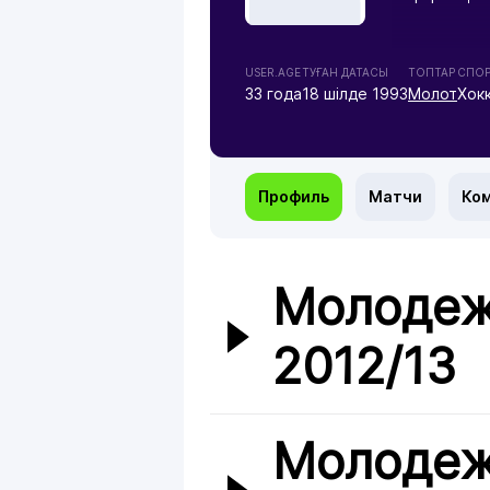
USER.AGE
ТУҒАН ДАТАСЫ
ТОПТАР
СПОР
33 года
18 шілде 1993
Молот
Хок
Профиль
Матчи
Ко
Молодеж
2012/13
Молодеж