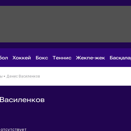
бол
Хоккей
Бокс
Теннис
Жекпе-жек
Басқал
ны
•
Денис Василенков
 Василенков
я
 отсутствует