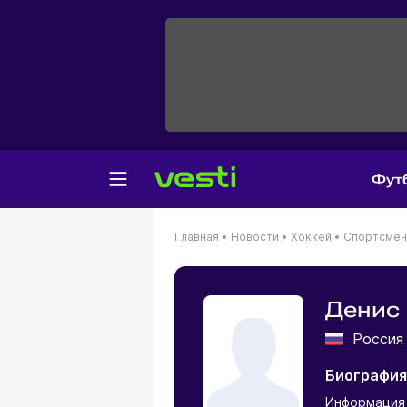
Фут
Главная
•
Новости
•
Хоккей
•
Спортсме
Денис
Росси
Биография
Информация