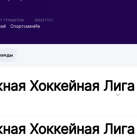
Т ТҮРІ
АМПЛУА
ӘРЕКЕТТЕГІ
кей
Спортсмен
Иә
манды
ная Хоккейная Лига
ная Хоккейная Лига