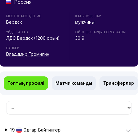
Россия
МЕСТОНАХОЖДЕНИЕ
ҚАТЫСУШЫЛАР
Бердск
мужчины
УЙДЕГІ АРЕНА
ОЙЫНШЫЛАРДЫҢ ОРТА ЖАСЫ
ЛДС Бердск (1200 орын)
30.9
БАПКЕР
Владимир Громилин
Топтың профилі
Матчи команды
Трансферлер
19
Эдгар Байтингер