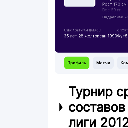
Рост 170 см
Вес 69 кг
Подробнее
USER.AGE
ТУҒАН ДАТАСЫ
СПОРТ
35 лет
28 желтоқсан 1990
Футб
Профиль
Матчи
Ко
Турнир с
составов
лиги 201