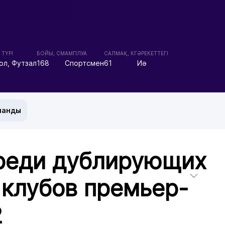
 ТҮРІ
БОЙЫ, СМ
АМПЛУА
CАЛМАҚ, КГ
ӘРЕКЕТТЕГІ
ол, Футзал
168
Спортсмен
61
Иә
манды
реди дублирующих
 клубов премьер-
2