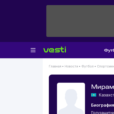
Фут
Главная
•
Новости
•
Футбол
•
Спортсме
Мирам
Казахс
Биография
Полузащитн