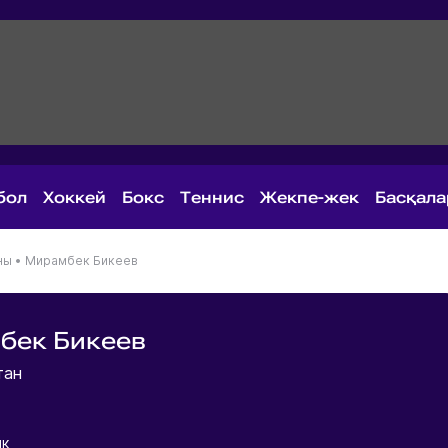
бол
Хоккей
Бокс
Теннис
Жекпе-жек
Басқал
ны
•
Мирамбек Бикеев
бек Бикеев
тан
ик