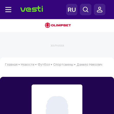
ЖАРНАМА
Главная
•
Новости
•
Футбол
•
Спортсмены
•
Данило Николич